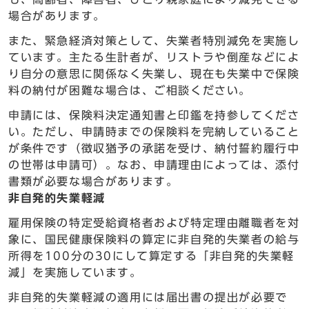
場合があります。
また、緊急経済対策として、失業者特別減免を実施し
ています。主たる生計者が、リストラや倒産などによ
り自分の意思に関係なく失業し、現在も失業中で保険
料の納付が困難な場合は、ご相談ください。
申請には、保険料決定通知書と印鑑を持参してくださ
い。ただし、申請時までの保険料を完納していること
が条件です（徴収猶予の承諾を受け、納付誓約履行中
の世帯は申請可）。なお、申請理由によっては、添付
書類が必要な場合があります。
非自発的失業軽減
雇用保険の特定受給資格者および特定理由離職者を対
象に、国民健康保険料の算定に非自発的失業者の給与
所得を100分の30にして算定する「非自発的失業軽
減」を実施しています。
非自発的失業軽減の適用には届出書の提出が必要で