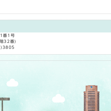
1番1号
階32番)
9)3805