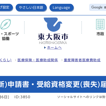
げ設定
やさしい日本語
Language
・スポーツ
市政
協働
ホームへ
くらし)
医療保険・医療助成関係
重度障害者医療費助成
新)申請書・受給資格変更(喪失)
月6日]
ID:3850
ソーシャルサイトへのリンクは別