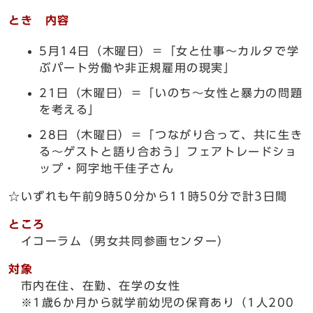
とき 内容
5月14日（木曜日）＝「女と仕事～カルタで学
ぶパート労働や非正規雇用の現実」
21日（木曜日）＝「いのち～女性と暴力の問題
を考える」
28日（木曜日）＝「つながり合って、共に生き
る～ゲストと語り合おう」フェアトレードショ
ップ・阿字地千佳子さん
☆いずれも午前9時50分から11時50分で計3日間
ところ
イコーラム（男女共同参画センター）
対象
市内在住、在勤、在学の女性
※1歳6か月から就学前幼児の保育あり（1人200