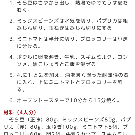
そら豆はさやから出し、熱湯でゆでてうす皮を
むく。
ミックスビーンズは水気を切り、パプリカは粗
みじん切り、玉ねぎはみじん切りにする。
ミニトマトは半分に切り、ブロッコリーは小房
に分ける。
ボウルに卵を溶き、牛乳、スキムミルク、コン
ソメ、黒こしょうとご飯を混ぜる。
4.に1.と2.を加え、油を薄く塗った耐熱性の器
に入れ、上にミニトマトとブロッコリーを飾
る。
オーブントースターで10分から15分焼く。
材料（4人分）
そら豆（正味）80g、ミックスビーンズ80g、パプ
リカ（赤）80g、玉ねぎ100g、ミニトマト8個、ブ
ロッコリー60g、卵2個、牛乳2カップ、スキムミル