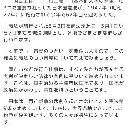
「国民主権」「平和主義」「基本的人権の尊重」の
3つを重要な柱とした日本国憲法が、1947年（昭和
22年）に施行されて今年で62年目を迎えました。
憲法が施行された5月3日を憲法記念日、5月1日か
ら7日までを憲法週間とし、各地でさまざまな催しが
行われます。
本市でも「市民のつどい」を開催しますので、この
機会に憲法のもつ意義について考えてみましょう。
国と市などが行う仕事は、すべて私たちが選んだ代
表者が決定した法律や条例に基づいて進められていま
す。これは、国を治める主権者は国民であり、国民が
政治にかかわり、責任を持つということです。
日本は、再び戦争の悲劇を起こさないことを憲法第
9条で定めています。しかし、世界各地でさまざまな
紛争が後を絶たず、多くの人々が犠牲になっていま
す。