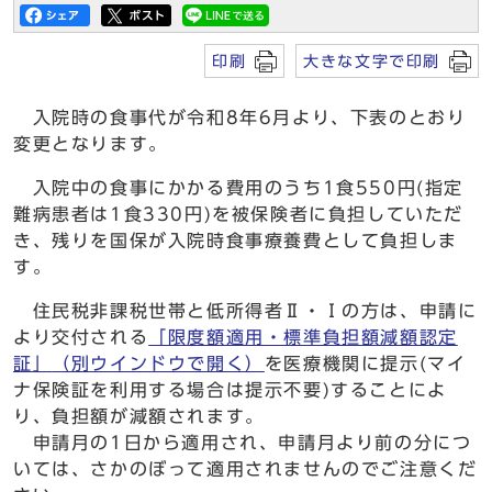
印刷
大きな文字で印刷
入院時の食事代が令和8年6月より、下表のとおり
変更となります。
入院中の食事にかかる費用のうち1食550円(指定
難病患者は1食330円)を被保険者に負担していただ
き、残りを国保が入院時食事療養費として負担しま
す。
住民税非課税世帯と低所得者Ⅱ・Ⅰの方は、申請に
より交付される
「限度額適用・標準負担額減額認定
証」
（別ウインドウで開く）
を医療機関に提示(マイ
ナ保険証を利用する場合は提示不要)することによ
り、負担額が減額されます。
申請月の1日から適用され、申請月より前の分につ
いては、さかのぼって適用されませんのでご注意くだ