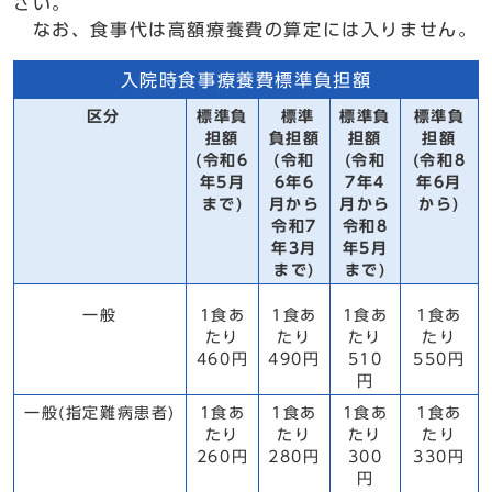
さい。
なお、食事代は高額療養費の算定には入りません。
入院時食事療養費標準負担額
区分
標準負
標準
標準負
標準負
担額
負担額
担額
担額
(令和6
(令和
(令和
(令和8
年5月
6年6
7年4
年6月
まで)
月から
月から
から)
令和7
令和8
年3月
年5月
まで)
まで)
一般
1食あ
1食あ
1食あ
1食あ
たり
たり
たり
たり
460円
490円
510
550円
円
一般(指定難病患者)
1食あ
1食あ
1食あ
1食あ
たり
たり
たり
たり
260円
280円
300
330円
円