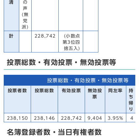
清
の
声
(無
党
派)
計
228,742
(小数点
第3位四
捨五入)
投票総数・有効投票・無効投票等
投票総数・有効投票・無効投票等
投票者数
投票総数
有効投票
無効投
同左率
持
票
ち
帰
り
238,150
238,146
228,742
9,404
3.95%
4
名簿登録者数・当日有権者数