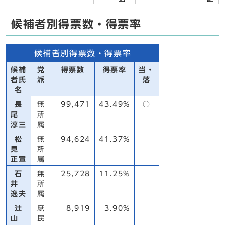
候補者別得票数・得票率
候補者別得票数・得票率
候補
党
得票数
得票率
当・
者氏
派
落
名
長
無
99,471
43.49%
○
尾
所
淳三
属
松
無
94,624
41.37%
見
所
正宣
属
石
無
25,728
11.25%
井
所
逸夫
属
辻
庶
8,919
3.90%
山
民