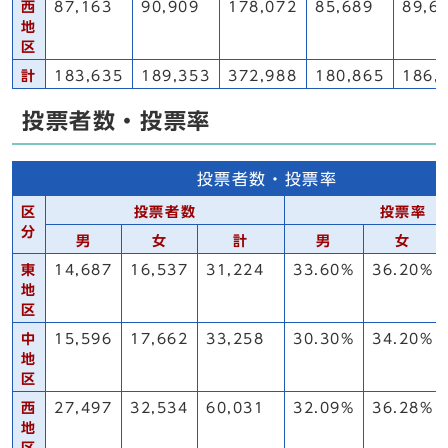
西
87,163
90,909
178,072
85,689
89,6
地
区
計
183,635
189,353
372,988
180,865
186,
投票者数・投票率
投票者数・投票率
区
投票者数
投票率
分
男
女
計
男
女
東
14,687
16,537
31,224
33.60%
36.20%
地
区
中
15,596
17,662
33,258
30.30%
34.20%
地
区
西
27,497
32,534
60,031
32.09%
36.28%
地