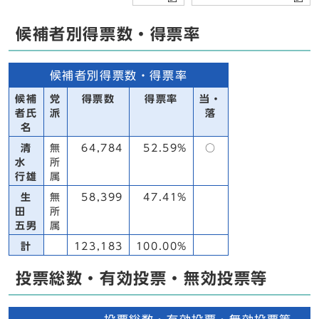
候補者別得票数・得票率
候補者別得票数・得票率
候補
党
得票数
得票率
当・
者氏
派
落
名
清
無
64,784
52.59%
○
水
所
行雄
属
生
無
58,399
47.41%
田
所
五男
属
計
123,183
100.00%
投票総数・有効投票・無効投票等