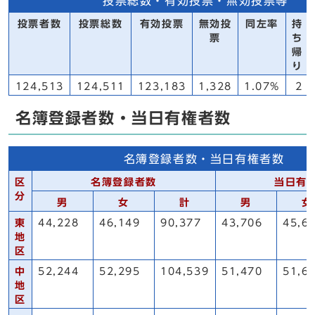
投票総数・有効投票・無効投票等
投票者数
投票総数
有効投票
無効投
同左率
持
票
ち
帰
り
124,513
124,511
123,183
1,328
1.07%
2
名簿登録者数・当日有権者数
名簿登録者数・当日有権者数
区
名簿登録者数
当日有
分
男
女
計
男
女
東
44,228
46,149
90,377
43,706
45,6
地
区
中
52,244
52,295
104,539
51,470
51,6
地
区