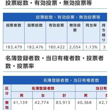
投票総数・有効投票・無効投票等
投票総数・有効投票・無効投票等
投票者数
投票総数
有効投票
無効投
同左率
持
票
ち
帰
り
182,479
182,476
180,422
2,054
1.13%
3
名簿登録者数・当日有権者数・投票者
数・投票率
名簿登録者数・当日有権者数
区
名簿登録者数
当日有
分
男
女
計
男
女
東
41,139
42,774
83,913
40,368
42,1
地