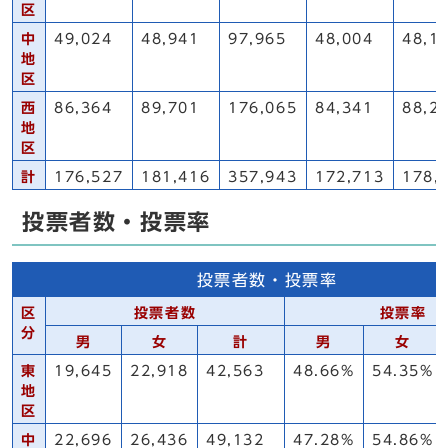
区
中
49,024
48,941
97,965
48,004
48,1
地
区
西
86,364
89,701
176,065
84,341
88,2
地
区
計
176,527
181,416
357,943
172,713
178,
投票者数・投票率
投票者数・投票率
区
投票者数
投票率
分
男
女
計
男
女
東
19,645
22,918
42,563
48.66%
54.35%
地
区
中
22,696
26,436
49,132
47.28%
54.86%