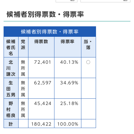
候補者別得票数・得票率
候補者別得票数・得票率
候補
党
得票数
得票率
当・
者氏
派
落
名
北
無
72,401
40.13%
○
川
所
謙次
属
生
無
62,597
34.69%
田
所
五男
属
野
無
45,424
25.18%
村
所
梧良
属
計
180,422
100.00%