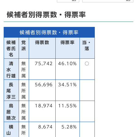
候補者別得票数・得票率
候補者別得票数・得票率
候補
党
得票数
得票率
当・
者氏
派
落
名
清
無
75,742
46.10%
○
水
所
行雄
属
長
無
56,696
34.51%
尾
所
淳三
属
鳥
無
18,974
11.55%
居
所
晴次
属
横
無
8,674
5.28%
山
所