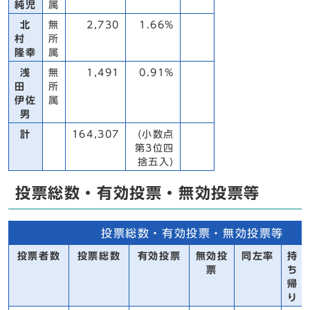
純児
属
北
無
2,730
1.66%
村
所
隆幸
属
浅
無
1,491
0.91%
田
所
伊佐
属
男
計
164,307
(小数点
第3位四
捨五入)
投票総数・有効投票・無効投票等
投票総数・有効投票・無効投票等
投票者数
投票総数
有効投票
無効投
同左率
持
票
ち
帰
り