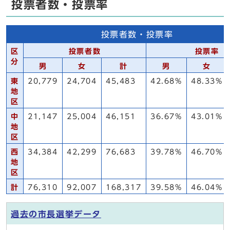
投票者数・投票率
投票者数・投票率
区
投票者数
投票率
分
男
女
計
男
女
東
20,779
24,704
45,483
42.68%
48.33%
地
区
中
21,147
25,004
46,151
36.67%
43.01%
地
区
西
34,384
42,299
76,683
39.78%
46.70%
地
区
計
76,310
92,007
168,317
39.58%
46.04%
過去の市長選挙データ