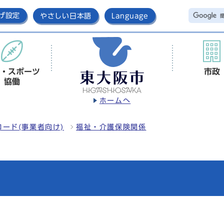
げ設定
やさしい日本語
Language
・スポーツ
市政
協働
ホームへ
ード(事業者向け)
福祉・介護保険関係