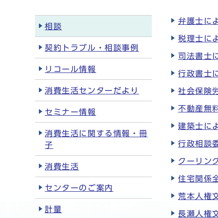
弁護士に
相談
税理士に
契約トラブル・相談事例
司法書士
リコール情報
行政書士
消費生活センターだより
社会保険
不動産無
セミナー情報
建築士に
消費生活に関する情報・冊
行政相談
子
クーリン
消費生活
住宅関係
センターのご案内
荒本人権
計量
長瀬人権