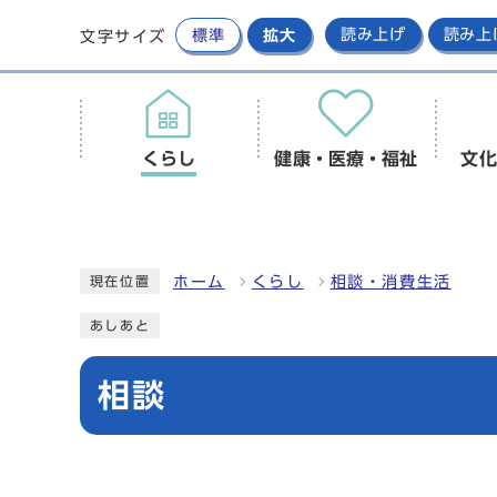
標準
拡大
読み上げ
読み上
文字サイズ
くらし
健康・医療・福祉
文化
ホーム
くらし
相談・消費生活
現在位置
あしあと
相談