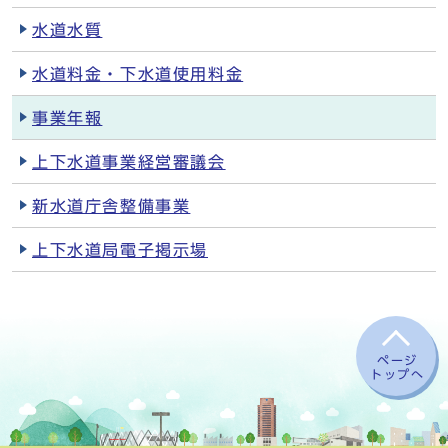
水道水質
水道料金・下水道使用料金
事業年報
上下水道事業経営審議会
新水道庁舎整備事業
上下水道局電子掲示場
ページ
トップへ