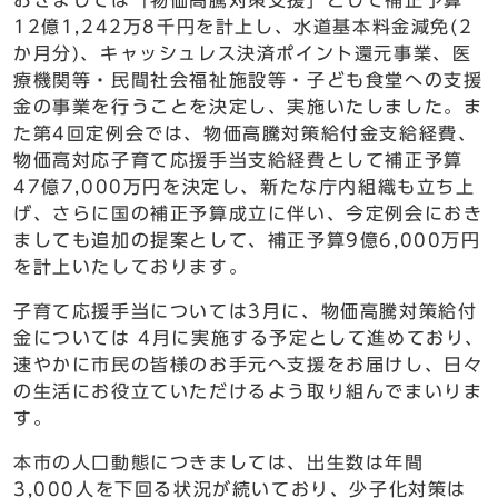
おきましては「物価高騰対策支援」として補正予算
12億1,242万8千円を計上し、水道基本料金減免(2
か月分)、キャッシュレス決済ポイント還元事業、医
療機関等・民間社会福祉施設等・子ども食堂への支援
金の事業を行うことを決定し、実施いたしました。ま
た第4回定例会では、物価高騰対策給付金支給経費、
物価高対応子育て応援手当支給経費として補正予算
47億7,000万円を決定し、新たな庁内組織も立ち上
げ、さらに国の補正予算成立に伴い、今定例会におき
ましても追加の提案として、補正予算9億6,000万円
を計上いたしております。
子育て応援手当については3月に、物価高騰対策給付
金については 4月に実施する予定として進めており、
速やかに市民の皆様のお手元へ支援をお届けし、日々
の生活にお役立ていただけるよう取り組んでまいりま
す。
本市の人口動態につきましては、出生数は年間
3,000人を下回る状況が続いており、少子化対策は