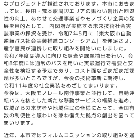
なプロジェクトが推進されております。本市におきま
しては、長田・荒本駅周辺エリアの賑わい創出と回遊
性の向上、あわせて交通事業者やモノづくり企業の発
展を目的として、 内閣府が実施する未来技術社会実
装事業の採択を受け、令和7年5月に「東大阪市自動
運転バス社会実装推進コンソーシアム」を発足させ、
産学官民が連携した取り組みを開始いたしました。
令和7年度は導入に向けた調査や課題抽出を行い、令
和8年度には通常のバスを用いた実験運行で需要と安
全性を検証する予定であり、コスト面などまだまだ課
題が多いところですが、今後の技術革新に期待し、
令和11年度の社会実装をめざしてまいります。
今後は、大阪モノレール南伸事業と並行して、自動運
転バスを核とした新たな移動サービスの構築を進め、
広域からの来訪者や地域住民の皆様にとって、全国有
数の利便性と賑わいを兼ね備えた拠点の創出を図って
まいります。
近年、本市ではフィルムコミッションの取り組みを通