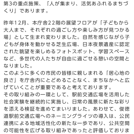
第3の重点施策、「人が集まり、活気あふれるまちづ
くり」であります。
昨年12月、本庁舎22階の展望フロアが「子どもから
大人まで、それぞれの過ごし方や楽しみ方が見つかる
場」として生まれ変わりました。自然を感じながら子
どもが身体を動かせる芝生広場、日本夜景遺産に認定
された眺望を楽しめるフォトスポット、学習スペース
など、多世代の人たちが自由に過ごせる憩いの空間と
なりました。
このように多くの市民の皆様に親しまれる「居心地の
良さ」を庁舎内にとどめることなく、まちなかへと広
げていくことが重要であると考えております。
その取り組みの一環として、駅前交通広場を活用した
社会実験を継続的に実施し、日常の風景に新たな彩り
を添える検証を進めてまいりました。あわせて、俊徳
道駅前交通広場へのネーミングライツの導入は、公民
連携による地域活性化の新たな一歩であり、公共空間
の可能性を広げる取り組みであったと評価しておりま