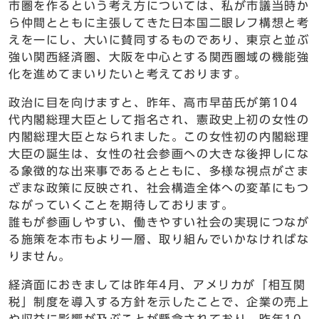
市圏を作るという考え方については、私が市議当時か
ら仲間とともに主張してきた日本国二眼レフ構想と考
えを一にし、大いに賛同するものであり、東京と並ぶ
強い関西経済圏、大阪を中心とする関西圏域の機能強
化を進めてまいりたいと考えております。
政治に目を向けますと、昨年、高市早苗氏が第104
代内閣総理大臣として指名され、憲政史上初の女性の
内閣総理大臣となられました。この女性初の内閣総理
大臣の誕生は、女性の社会参画への大きな後押しにな
る象徴的な出来事であるとともに、多様な視点がさま
ざまな政策に反映され、社会構造全体への変革にもつ
ながっていくことを期待しております。
誰もが参画しやすい、働きやすい社会の実現につなが
る施策を本市もより一層、取り組んでいかなければな
りません。
経済面におきましては昨年4月、アメリカが「相互関
税」制度を導入する方針を示したことで、企業の売上