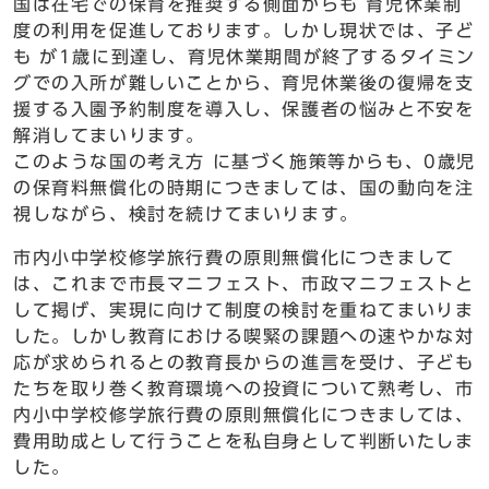
国は在宅での保育を推奨する側面からも 育児休業制
度の利用を促進しております。しかし現状では、子ど
も が1歳に到達し、育児休業期間が終了するタイミン
グでの入所が難しいことから、育児休業後の復帰を支
援する入園予約制度を導入し、保護者の悩みと不安を
解消してまいります。
このような国の考え方 に基づく施策等からも、0歳児
の保育料無償化の時期につきましては、国の動向を注
視しながら、検討を続けてまいります。
市内小中学校修学旅行費の原則無償化につきまして
は、これまで市長マニフェスト、市政マニフェストと
して掲げ、実現に向けて制度の検討を重ねてまいりま
した。しかし教育における喫緊の課題への速やかな対
応が求められるとの教育長からの進言を受け、子ども
たちを取り巻く教育環境への投資について熟考し、市
内小中学校修学旅行費の原則無償化につきましては、
費用助成として行うことを私自身として判断いたしま
した。