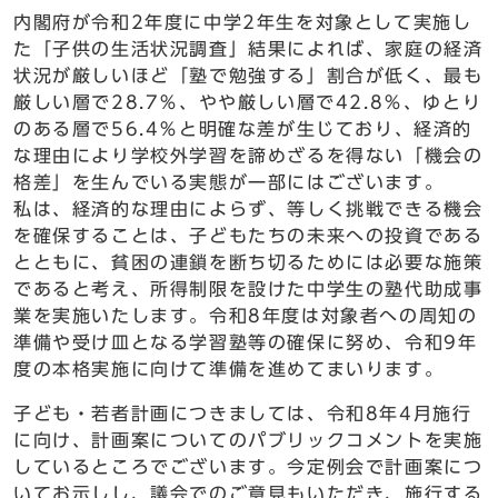
内閣府が令和2年度に中学2年生を対象として実施し
た「子供の生活状況調査」結果によれば、家庭の経済
状況が厳しいほど「塾で勉強する」割合が低く、最も
厳しい層で28.7％、やや厳しい層で42.8％、ゆとり
のある層で56.4％と明確な差が生じており、経済的
な理由により学校外学習を諦めざるを得ない「機会の
格差」を生んでいる実態が一部にはございます。
私は、経済的な理由によらず、等しく挑戦できる機会
を確保することは、子どもたちの未来への投資である
とともに、貧困の連鎖を断ち切るためには必要な施策
であると考え、所得制限を設けた中学生の塾代助成事
業を実施いたします。令和8年度は対象者への周知の
準備や受け皿となる学習塾等の確保に努め、令和9年
度の本格実施に向けて準備を進めてまいります。
子ども・若者計画につきましては、令和8年4月施行
に向け、計画案についてのパブリックコメントを実施
しているところでございます。今定例会で計画案につ
いてお示しし、議会でのご意見もいただき、施行する