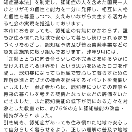
知症基本法」を制定し、認知症の人を含めた国民一人
ひとりがその個性と能力を十分に発揮し、相互に人格
と個性を尊重しつつ、支えあいながら共生する活力あ
る社会の実現を推進しております。
本市におきましても、認知症の有無にかかわらず、誰
もが住み慣れた地域で安心して暮らし続けられるまち
づくりをめざし、認知症予防及び普及啓発事業などの
認知症施策に取り組んでおります。昨年9月には、
「加齢とともに向き合う少しの不完全さをゆるやかに
受け入れられる世界を」という思いを込めたロゴを作
成し、認知症になっても地域で安心して暮らすための
理解促進と気づきの機会を提供するイベントを開催い
たしました。参加者からは、認知症についての理解や
将来の暮らしを考える契機となったなどの評価をいた
だきました。また認知機能の低下が気になる方々を対
象とした教室では、約76％の方に認知機能の改善・
維持がみられました。
引き続き、認知症があっても住み慣れた地域で安心し
て自分らしく暮らせるよう、正しい理解の普及や地域