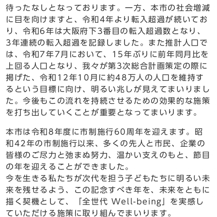
待ったなしとなっております。一方、本市の社会増減
に目を向けますと、令和4年より転入超過が続いてお
り、令和6年は大阪府下3番目の転入超過数となり、
3年連続の転入超過を記録しました。また推計人口で
は、令和7年7月において、15年ぶりに前年同月比を
上回る人口となり、我々が第3次総合計画策定の際に
掲げた、令和12年10月に約48万人の人口を維持す
るという目標に向け、明るい兆しが見えてまいりまし
た。今後もこの流れを持続させるための効果的な施策
を打ち出していくことが重要となってまいります。
本市は令和8年度に市制施行60周年を迎えます。昭
和42年の市制施行以来、多くの先人と市民、企業の
皆様のご尽力と弛まぬ努力、温かい支えのもと、節目
の年を迎えることができました。
今を生きる私たちが次代を担う子どもたちに明るい未
来を残せるよう、この記念すべき年を、未来をともに
描く契機として、「全世代 Well-being」を実感し
ていただける施策に取り組んでまいります。