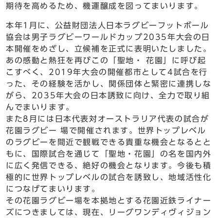
期待を高めるため、機運醸成を図ってまいります。
本年1月に、公益財団法人日本ラグビーフットボール
協会は男子ラグビーワールドカップ2035年大会の日
本開催をめざし、立候補を正式に表明いたしました。
あの感動と熱狂を再びこの「聖地・ 花園」に呼び起
こすべく、2019年大会の開催都市として4試合を行
った、その経験を活かし、関係団体と緊密に連携しな
がら、2035年大会の日本誘致に向け、全力で取り組
んでまいります。
また8月には日本代表対オーストラリア代表の試合が
花園ラグビー 場で開催されます。世界トップレベル
のラグビーを間近で観戦できる貴重な機会となるとと
もに、国際試合を通じて「聖地・花園」の名を国内外
に広く発信できる、絶好の機会となります。今後も積
極的に世界トップレベルの試合を誘致し、地域活性化
につなげてまいります。
その花園ラグビー場を本拠地とする花園近鉄ライナー
ズにつきましては、現在、リーグワンディヴィジョン