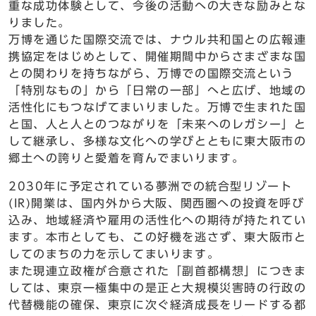
重な成功体験として、今後の活動への大きな励みとな
りました。
万博を通じた国際交流では、ナウル共和国との広報連
携協定をはじめとして、開催期間中からさまざまな国
との関わりを持ちながら、万博での国際交流という
「特別なもの」から「日常の一部」へと広げ、地域の
活性化にもつなげてまいりました。万博で生まれた国
と国、人と人とのつながりを「未来へのレガシー」と
して継承し、多様な文化への学びとともに東大阪市の
郷土への誇りと愛着を育んでまいります。
2030年に予定されている夢洲での統合型リゾート
(IR)開業は、国内外から大阪、関西圏への投資を呼び
込み、地域経済や雇用の活性化への期待が持たれてい
ます。本市としても、この好機を逃さず、東大阪市と
してのまちの力を示してまいります。
また現連立政権が合意された「副首都構想」につきま
しては、東京一極集中の是正と大規模災害時の行政の
代替機能の確保、東京に次ぐ経済成長をリードする都