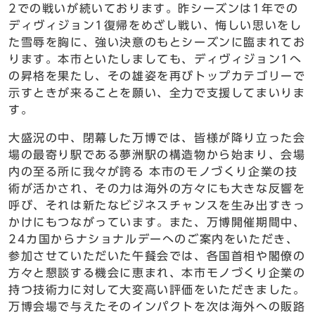
2での戦いが続いております。昨シーズンは1年での
ディヴィジョン1復帰をめざし戦い、悔しい思いをし
た雪辱を胸に、強い決意のもとシーズンに臨まれてお
ります。本市といたしましても、ディヴィジョン1へ
の昇格を果たし、その雄姿を再びトップカテゴリーで
示すときが来ることを願い、全力で支援してまいりま
す。
大盛況の中、閉幕した万博では、皆様が降り立った会
場の最寄り駅である夢洲駅の構造物から始まり、会場
内の至る所に我々が誇る 本市のモノづくり企業の技
術が活かされ、その力は海外の方々にも大きな反響を
呼び、それは新たなビジネスチャンスを生み出すきっ
かけにもつながっています。また、万博開催期間中、
24カ国からナショナルデーへのご案内をいただき、
参加させていただいた午餐会では、各国首相や閣僚の
方々と懇談する機会に恵まれ、本市モノづくり企業の
持つ技術力に対して大変高い評価をいただきました。
万博会場で与えたそのインパクトを次は海外への販路