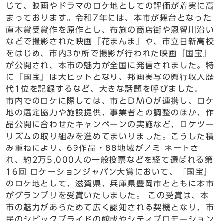
じて、映画やドラマのロケ地としての評価が着実に高
まっております。令和7年には、本市が舞台となった
直木賞受賞作を原作とし、布施の商店街や恩智川沿い
などで撮影された映画『花まんま』や、市立日新高校
をはじめ、市内3か所で撮影が行われた映画『国宝』
が公開され、本市の魅力が全国に発信されました。特
に『国宝』は大ヒットとなり、邦画実写の興行収入歴
代1位を記録するなど、大きな話題を呼びました。
市内でのロケに際しては、市とＤＭＯが連携し、ロケ
地の選定協力や施設提供、事業者との調整のほか、作
品公開に合わせたキャンペーンの実施など、ロケツー
リズムの取り組みを進めてまいりました。こうした積
み重ねにより、69作品・88地域がノミ ネートさ
れ、約2万5,000人の一般投票などを経て選ばれる第
16回 ロケーションジャパン大賞において、『国宝』
のロケ地として、滋賀県、兵庫県豊岡市とともに本市
がグランプリを受賞いたしました。 この受賞は、本
市の魅力があらためて広く認知される契機となり、市
民のシビックプライドの醸成やシティプロモーション