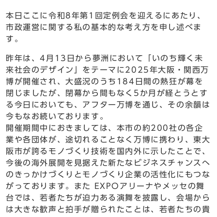
本日ここに令和8年第1回定例会を迎えるにあたり、
市政運営に関する私の基本的な考え方を申し述べま
す。
昨年は、4月13日から夢洲において「いのち輝く未
来社会のデザイン」をテーマに2025年大阪・関西万
博が開催され、大盛況のうち184日間の熱狂が幕を
閉じましたが、閉幕から間もなく5か月が経とうとす
る今日においても、アフター万博を通じ、その余韻は
今もなお続いております。
開催期間中におきましては、本市の約200社の各企
業や各団体が、途切れることなく万博に携わり、東大
阪市が誇るモノづくり技術を国内外に示したことで、
今後の海外展開を見据えた新たなビジネスチャンスへ
のきっかけづくりとモノづくり企業の活性化にもつな
がっております。また EXPOアリーナやメッセの舞
台では、若者たちが迫力ある演舞を披露し、会場から
は大きな歓声と拍手が贈られたことは、若者たちの貴