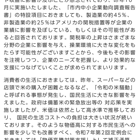
や収益に影響が及ぶことが懸念されており、昨年10
月に実施いたしました、「市内中小企業動向調査報告
書」の特設項目におきましても、製造業の約45％、
非製造業の約25％はアメリカの関税措置等が企業の
業績に影響を及ぼしている、もしくはその可能性があ
ると回答されております。関税率の上昇はさまざまな
分野の企業に影響を与え、操業環境に大きな変化をも
たらす可能性がございますことから、今後もその影響
を注視しつつ、企業のニーズを把握し、より効果的な
支援につなげていくことが求められてまいります。
消費者の生活におきましては、昨年、スーパーなどの
店頭で米の購入が困難となるなど、「令和の米騒動」
と呼ばれる事態が発生し、国民生活に大きな影響を与
えました。政府は備蓄米の緊急放出等の 対応策を実
施しましたが、米価は依然として高水準で推移してお
り、 国民の生活コストへの負担は大きい状況が続い
ております。そのような物価高に対する市民生活への
影響を少しでも改善すべく、令和7年第2回定例会に