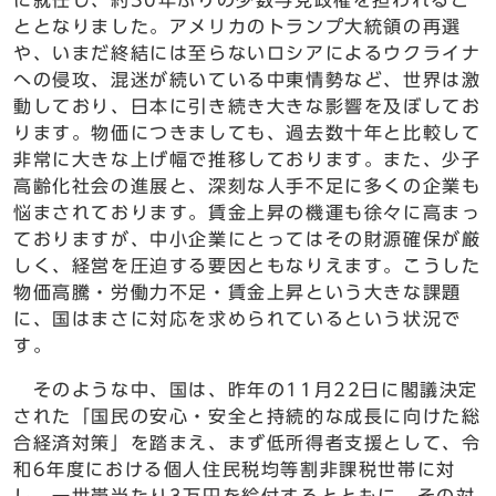
に就任し、約30年ぶりの少数与党政権を担われるこ
ととなりました。アメリカのトランプ大統領の再選
や、いまだ終結には至らないロシアによるウクライナ
への侵攻、混迷が続いている中東情勢など、世界は激
動しており、日本に引き続き大きな影響を及ぼしてお
ります。物価につきましても、過去数十年と比較して
非常に大きな上げ幅で推移しております。また、少子
高齢化社会の進展と、深刻な人手不足に多くの企業も
悩まされております。賃金上昇の機運も徐々に高まっ
ておりますが、中小企業にとってはその財源確保が厳
しく、経営を圧迫する要因ともなりえます。こうした
物価高騰・労働力不足・賃金上昇という大きな課題
に、国はまさに対応を求められているという状況で
す。
そのような中、国は、昨年の11月22日に閣議決定
された「国民の安心・安全と持続的な成長に向けた総
合経済対策」を踏まえ、まず低所得者支援として、令
和6年度における個人住民税均等割非課税世帯に対