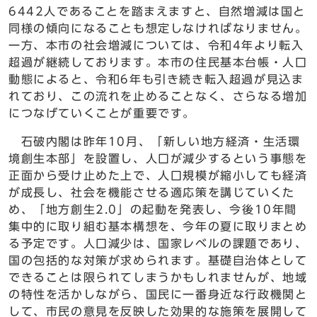
6442人であることを踏まえますと、自然増減は国と
同様の傾向になることも想定しなければなりません。
一方、本市の社会増減については、令和4年より転入
超過が継続しております。本市の住民基本台帳・人口
動態によると、令和6年も引き続き転入超過が見込ま
れており、この流れを止めることなく、さらなる増加
につなげていくことが重要です。
石破内閣は昨年10月、「新しい地方経済・生活環
境創生本部」を設置し、人口が減少するという事態を
正面から受け止めた上で、人口規模が縮小しても経済
が成長し、社会を機能させる適応策を講じていくた
め、「地方創生2.0」の起動を発表し、今後10年間
集中的に取り組む基本構想を、今年の夏に取りまとめ
る予定です。人口減少は、国家レベルの課題であり、
国の包括的な対策が求められます。基礎自治体として
できることは限られてしまうかもしれませんが、地域
の特性を活かしながら、国民に一番身近な行政機関と
して、市民の意見を反映した効果的な施策を展開して