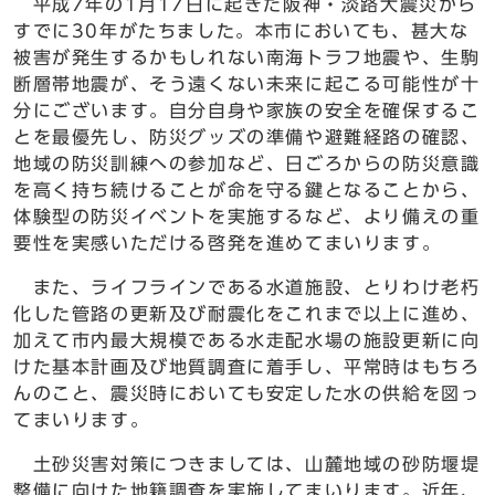
平成7年の1月17日に起きた阪神・淡路大震災から
すでに30年がたちました。本市においても、甚大な
被害が発生するかもしれない南海トラフ地震や、生駒
断層帯地震が、そう遠くない未来に起こる可能性が十
分にございます。自分自身や家族の安全を確保するこ
とを最優先し、防災グッズの準備や避難経路の確認、
地域の防災訓練への参加など、日ごろからの防災意識
を高く持ち続けることが命を守る鍵となることから、
体験型の防災イベントを実施するなど、より備えの重
要性を実感いただける啓発を進めてまいります。
また、ライフラインである水道施設、とりわけ老朽
化した管路の更新及び耐震化をこれまで以上に進め、
加えて市内最大規模である水走配水場の施設更新に向
けた基本計画及び地質調査に着手し、平常時はもちろ
んのこと、震災時においても安定した水の供給を図っ
てまいります。
土砂災害対策につきましては、山麓地域の砂防堰堤
整備に向けた地籍調査を実施してまいります。近年、