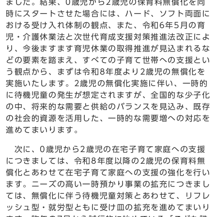
ました。結果、0歳児から2歳児の保育料無償化を同
時にスタートさせた場合には、ハード、ソフト両面に
おける受け入れ体制の観点、また、令和6年5月の育
児・介護休業法と次世代育成支援対策推進法改正によ
り、今後ますます育児休業の取得推進が見込まれるな
どの要素を踏まえ、すべての子育て世帯への支援とい
う観点から、まずは令和8年度より2歳児の無償化を
実施いたします。2歳児の無償化実施に伴い、一時的
に待機児童の発生が想定されますが、全国的な少子化
の中、将来的な需要と供給のバランスを見込み、既存
の社会的資源を活用した、一時的な需要増への対応を
進めてまいります。
次に、0歳児から2歳児の在宅子育て家庭への支援
につきましては、令和8年度以降の2歳児の保育料無
償化とあわせて在宅子育て家庭への支援の強化を行い
ます。ニーズの高い一時預かり事業の拡充につきまし
ては、無償化に伴う待機児童対策とあわせて、リフレ
ッシュ型・就労型ともに受け皿の拡充を進めてまいり