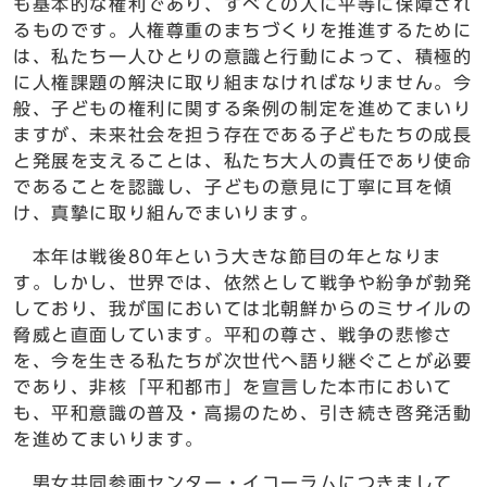
も基本的な権利であり、すべての人に平等に保障され
るものです。人権尊重のまちづくりを推進するために
は、私たち一人ひとりの意識と行動によって、積極的
に人権課題の解決に取り組まなければなりません。今
般、子どもの権利に関する条例の制定を進めてまいり
ますが、未来社会を担う存在である子どもたちの成長
と発展を支えることは、私たち大人の責任であり使命
であることを認識し、子どもの意見に丁寧に耳を傾
け、真摯に取り組んでまいります。
本年は戦後80年という大きな節目の年となりま
す。しかし、世界では、依然として戦争や紛争が勃発
しており、我が国においては北朝鮮からのミサイルの
脅威と直面しています。平和の尊さ、戦争の悲惨さ
を、今を生きる私たちが次世代へ語り継ぐことが必要
であり、非核「平和都市」を宣言した本市において
も、平和意識の普及・高揚のため、引き続き啓発活動
を進めてまいります。
男女共同参画センター・イコーラムにつきまして