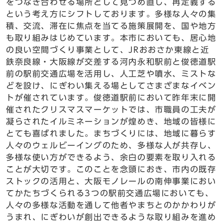
をつなぎ合わせる場所として見つめ直し、再定義する
という考え方にシフトしております。多様な人々の集
積、交流、滞在に焦点を当てる施策展開を、国や地方
も取り組みはじめています。本市においても、居心地
の良い空間づくり事業として、JRおおさか東線と近
鉄奈良線・大阪線が交差する河内永和駅前と俊徳道駅
前の駅前交通広場を活用し、人工芝や噴水、ミストな
どを設け、にぎわい集える場としてさまざまなイベン
トが催されています。俊徳道駅前において昨年末に開
催されたクリスマスマーケットでは、市職員の工夫が
凝らされたイルミネーションが煌めき、地域の皆様に
とても喜ばれました。まちづくりには、地域に暮らす
人々のウェルビーイングのため、多様な人が共存し、
多様な使い方ができるよう、余白の要素を取り入れる
ことが大切です。このことを念頭におき、市内の既存
ストックの活用と、大阪モノレールの南伸事業におい
てかたちづくられる3つの駅前交通広場においても、
人々の多様な活動を通して他者やまちとのかかわりが
うまれ、にぎわいが創出できるような取り組みを進め