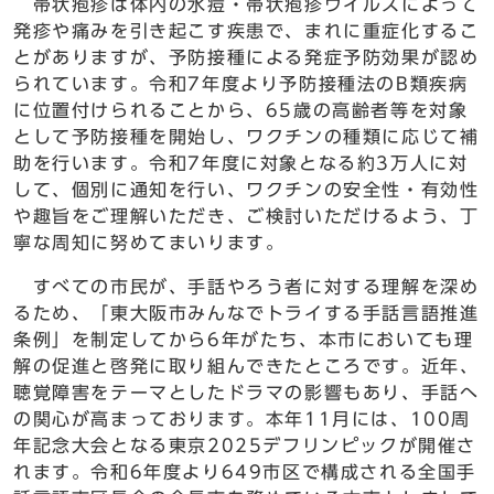
帯状疱疹は体内の水痘・帯状疱疹ウイルスによって
発疹や痛みを引き起こす疾患で、まれに重症化するこ
とがありますが、予防接種による発症予防効果が認め
られています。令和7年度より予防接種法のB類疾病
に位置付けられることから、65歳の高齢者等を対象
として予防接種を開始し、ワクチンの種類に応じて補
助を行います。令和7年度に対象となる約3万人に対
して、個別に通知を行い、ワクチンの安全性・有効性
や趣旨をご理解いただき、ご検討いただけるよう、丁
寧な周知に努めてまいります。
すべての市民が、手話やろう者に対する理解を深め
るため、「東大阪市みんなでトライする手話言語推進
条例」を制定してから6年がたち、本市においても理
解の促進と啓発に取り組んできたところです。近年、
聴覚障害をテーマとしたドラマの影響もあり、手話へ
の関心が高まっております。本年11月には、100周
年記念大会となる東京2025デフリンピックが開催さ
れます。令和6年度より649市区で構成される全国手