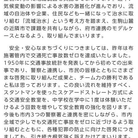
気候変動の影響による水害の激甚化が進んでおり、流
域の自治体や企業、住民なども一緒になって治水に取
り組む「流域治水」という考え方を踏まえ、生駒山麓
の近隣市で課題を共有しながら、府市連携のモデルケ
ースとなるよう、取り組んでまいります。
安全・安心なまちづくりにつきましては、昨年は布
施署管内で交通死亡事故数ゼロを達成いたしました。
1950年に交通事故統計を発表してから初めての出来
事であり、警察と連携し、市民の皆様とともにさまざ
まな啓発に取り組んだ成果と、チーム力の勝利である
と私は思っております。この良い流れを維持すべく、
スタントマンを使ったスケアードストレート方式によ
る交通安全教室を、中学校在学中に1度は体験いただ
けるよう回数を増やして安全教育の強化を図ります。
今後も市内3つの警察署と連携を密にしながら、市内
全域で少しでも交通死亡事故をゼロに近づけるよう取
り組むとともに、各種犯罪の防止に向けた啓発につき
ましても、引き続き根気強く訴えかけてまいります。