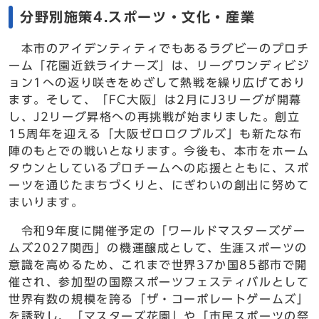
分野別施策4.スポーツ・文化・産業
本市のアイデンティティでもあるラグビーのプロチ
ーム「花園近鉄ライナーズ」は、リーグワンディビジ
ョン1への返り咲きをめざして熱戦を繰り広げており
ます。そして、「FC大阪」は2月にJ3リーグが開幕
し、J2リーグ昇格への再挑戦が始まりました。創立
15周年を迎える「大阪ゼロロクブルズ」も新たな布
陣のもとでの戦いとなります。今後も、本市をホーム
タウンとしているプロチームへの応援とともに、スポ
ーツを通じたまちづくりと、にぎわいの創出に努めて
まいります。
令和9年度に開催予定の「ワールドマスターズゲー
ムズ2027関西」の機運醸成として、生涯スポーツの
意識を高めるため、これまで世界37か国85都市で開
催され、参加型の国際スポーツフェスティバルとして
世界有数の規模を誇る「ザ・コーポレートゲームズ」
を誘致し、「マスターズ花園」や「市民スポーツの祭