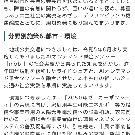
話言語市区長会の会長市を務めている本市としまして
も、障害の有無に関わらず、互いの違いを認め、尊重
しあう共生社会の実現をめざし、デフリンピックの機
運醸成とともに、周知啓発に取り組んでまいります。
分野別施策6.都市・環境
地域公共交通につきましては、令和5年8月より実
施しておりましたAIオンデマンド乗合タクシー
「mobi」の社会実験から得られた知見を活かし、昨
年国が規制を緩和したライドシェアと、AIオンデマン
ド乗合タクシーを融合させた、本市独自の新しい公共
交通の社会実験を早期に実施してまいります。
環境につきましては、「2050年ゼロカーボンシテ
ィ」の実現に向け、家庭用再生可能エネルギー等の設
備や事業者用の太陽光発電設備への設置補助、家庭向
けの省エネ相談会や事業者向けの環境マネジメントシ
ステムの普及促進等により、引き続き、市民や事業者
の皆様の脱炭素化に向けた取り組みの支援、啓発に取