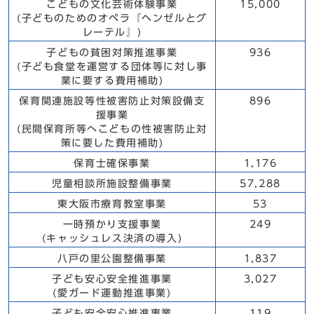
こどもの文化芸術体験事業
15,000
(子どものためのオペラ『ヘンゼルとグ
レーテル』)
子どもの貧困対策推進事業
936
(子ども食堂を運営する団体等に対し事
業に要する費用補助)
保育関連施設等性被害防止対策設備支
896
援事業
(民間保育所等へこどもの性被害防止対
策に要した費用補助)
保育士確保事業
1,176
児童相談所施設整備事業
57,288
東大阪市療育教室事業
53
一時預かり支援事業
249
(キャッシュレス決済の導入)
八戸の里公園整備事業
1,837
子ども安心安全推進事業
3,027
(愛ガード運動推進事業)
子ども安全安心推進事業
119