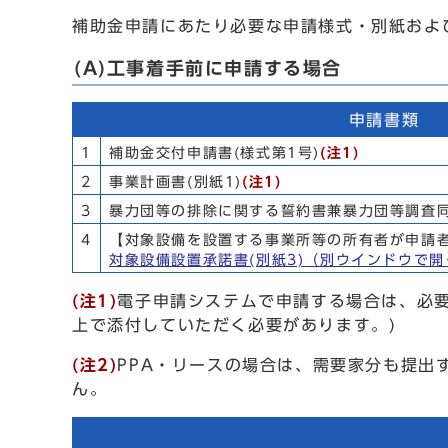
補助金申請にあたり必要な申請様式・別紙および
(A)工事着手前に申請する場合
申請書類
1
補助金交付申請書(様式第1号)
(注1)
2
事業計画書(別紙1)
(注1)
3
暴力団等の排除に関する誓約書兼暴力団等調査同
4
【対象設備を設置する事業所等の所有者が申請
対象設備設置承諾書(別紙3)
（別ウインドウで開
(注1)
電子申請システムで申請する場合は、必要
上で添付していただく必要があります。)
(注2)
PPA・リースの場合は、需要家分も提出
ん。