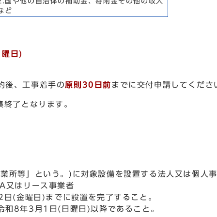
2.国や他の自治体の補助金、寄附金その他の収入
など
月曜日)
約後、工事着手の
原則30日前
までに交付申請してくださ
集終了となります。
事業所等」という。)に対象設備を設置する法人又は個人
A又はリース事業者
2日(金曜日)までに設置を完了すること。
和8年3月1日(日曜日)以降であること。