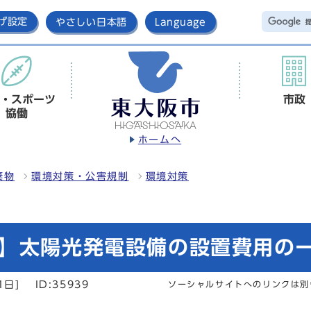
げ設定
やさしい日本語
Language
・スポーツ
市政
協働
ホームへ
棄物
環境対策・公害規制
環境対策
用】太陽光発電設備の設置費用の
1日]
ID:35939
ソーシャルサイトへのリンクは別