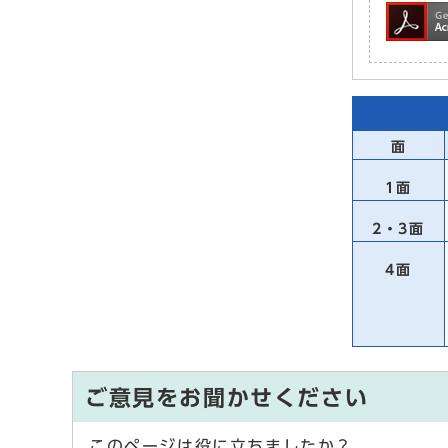
面
1面
2・3面
4面
ご意見をお聞かせください
このページは役に立ちましたか？