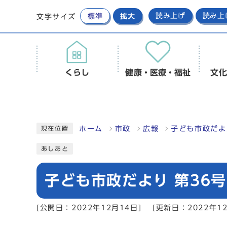
標準
拡大
読み上げ
読み上
文字サイズ
くらし
健康・医療・福祉
文化
ホーム
市政
広報
子ども市政だよ
現在位置
あしあと
子ども市政だより 第36号 
[公開日：2022年12月14日]
[更新日：2022年12