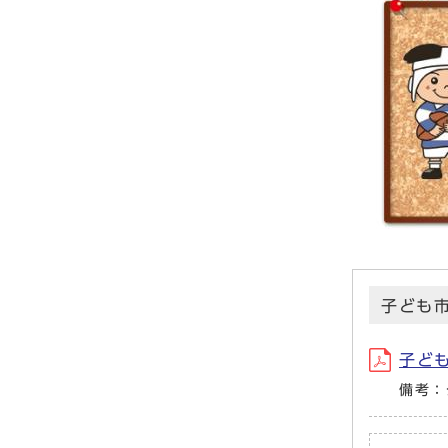
子ども
子ども
備考：