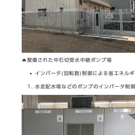
▲整備された中石切受水中継ポンプ場
インバータ(回転数)制御による省エネル
水走配水場などのポンプのインバータ制