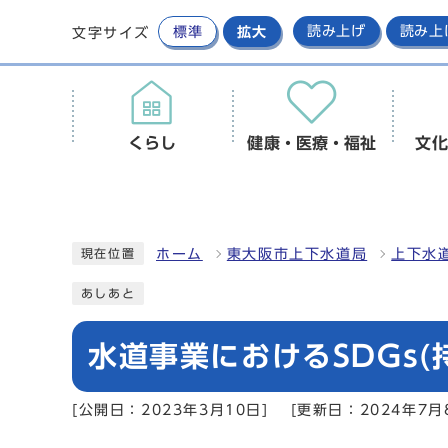
標準
拡大
読み上げ
読み上
文字サイズ
くらし
健康・医療・福祉
文化
ホーム
東大阪市上下水道局
上下水
現在位置
あしあと
水道事業におけるSDGs
[公開日：2023年3月10日]
[更新日：2024年7月