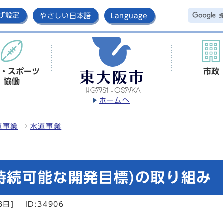
げ設定
やさしい日本語
Language
・スポーツ
市政
協働
ホームへ
道事業
水道事業
(持続可能な開発目標)の取り組み
8日]
ID:34906