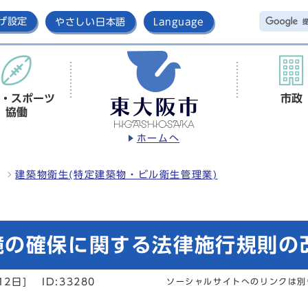
げ設定
やさしい日本語
Language
・スポーツ
市政
協働
ホームへ
建築物衛生(特定建築物・ビル衛生管理業)
境の確保に関する法律施行規則の
12日]
ID:33280
ソーシャルサイトへのリンクは別