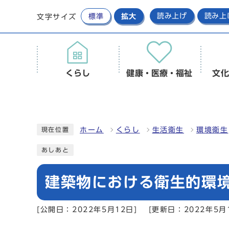
標準
拡大
読み上げ
読み上
文字サイズ
くらし
健康・医療・福祉
文化
ホーム
くらし
生活衛生
環境衛生
現在位置
あしあと
建築物における衛生的環
[公開日：2022年5月12日]
[更新日：2022年5月