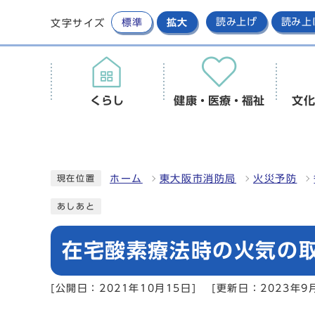
標準
拡大
読み上げ
読み上
文字サイズ
くらし
健康・医療・福祉
文化
ホーム
東大阪市消防局
火災予防
現在位置
あしあと
在宅酸素療法時の火気の
[公開日：2021年10月15日]
[更新日：2023年9