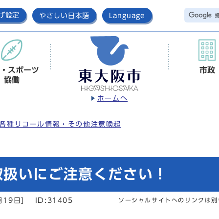
げ設定
やさしい日本語
Language
・スポーツ
市政
協働
ホームへ
各種リコール情報・その他注意喚起
取扱いにご注意ください！
月19日]
ID:31405
ソーシャルサイトへのリンクは別