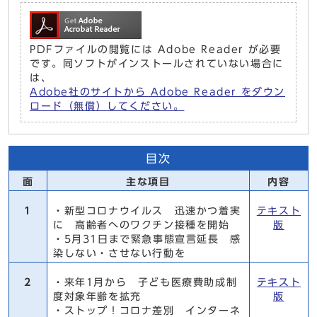
PDFファイルの閲覧には Adobe Reader が必要
です。同ソフトがインストールされていない場合に
は、
Adobe社のサイトから Adobe Reader をダウン
ロード（無償）してください。
目次
面
主な項目
内容
1
・新型コロナウイルス 迅速かつ着実
テキスト
に 高齢者へのワクチン接種を開始
版
・5月31日まで緊急事態宣言延長 感
染しない・させない行動を
2
・来年1月から 子ども医療費助成制
テキスト
度対象年齢を拡充
版
・ストップ！コロナ差別 インターネ