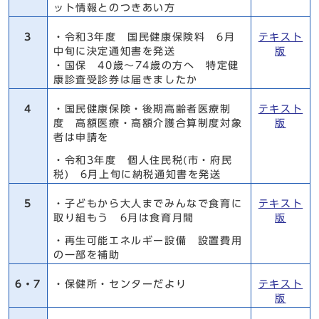
ット情報とのつきあい方
3
・令和3年度 国民健康保険料 6月
テキスト
中旬に決定通知書を発送
版
・国保 40歳～74歳の方へ 特定健
康診査受診券は届きましたか
4
・国民健康保険・後期高齢者医療制
テキスト
度 高額医療・高額介護合算制度対象
版
者は申請を
・令和3年度 個人住民税(市・府民
税) 6月上旬に納税通知書を発送
5
・子どもから大人までみんなで食育に
テキスト
取り組もう 6月は食育月間
版
・再生可能エネルギー設備 設置費用
の一部を補助
6・7
・保健所・センターだより
テキスト
版