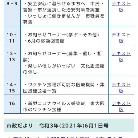
8・9
・安全安心に暮らせるまちへ 市民・
テキスト
警察・市が連携した治安対策を実施
版
・いっしょに働きませんか 市職員を
募集
10・
・お知らせコーナー(学ぶ・その他)
テキスト
11
・6月の移動図書館
版
12・
・お知らせコーナー(募集・催し・相
テキスト
13
談)
版
・楽しい催しがいっぱい 文化創造館
の催し
14・
・ワクチン接種が可能な医療機関・集
テキスト
15
団接種会場一覧
版
16
・新型コロナウイルス感染症 東大阪
テキスト
市のワクチン接種
版
市政だより 令和3年(2021年)6月1日号