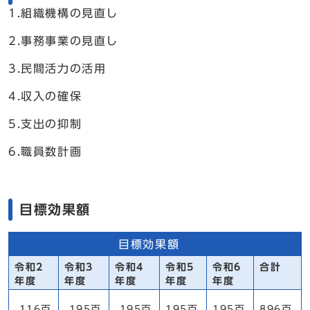
1.組織機構の見直し
2.事務事業の見直し
3.民間活力の活用
4.収入の確保
5.支出の抑制
6.職員数計画
目標効果額
目標効果額
令和2
令和3
令和4
令和5
令和6
合計
年度
年度
年度
年度
年度
116百
195百
195百
195百
195百
896百