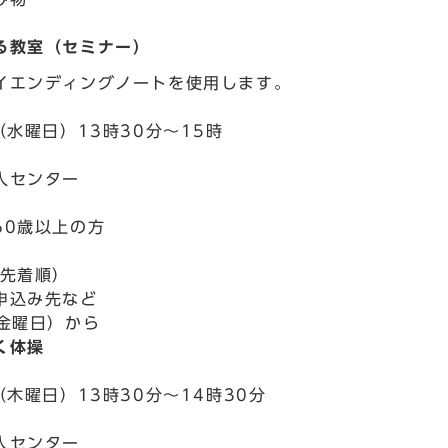
。
る教室（セミナー）
イエンディングノートを使用します。
（水曜日）13時30分～15時
人センター
60歳以上の方
込先着順）
申込み先など
（金曜日）から
く体操
（木曜日）13時30分～14時30分
人センター