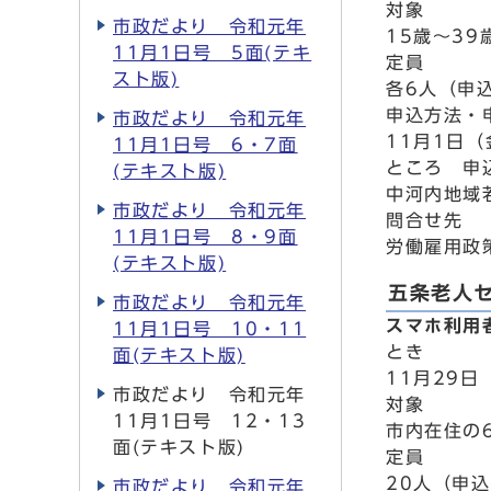
対象
市政だより 令和元年
15歳～3
11月1日号 5面(テキ
定員
スト版)
各6人（申
申込方法・
市政だより 令和元年
11月1日
11月1日号 6・7面
ところ 申
(テキスト版)
中河内地域若
市政だより 令和元年
問合せ先
11月1日号 8・9面
労働雇用政策
(テキスト版)
五条老人
市政だより 令和元年
スマホ利用
11月1日号 10・11
とき
面(テキスト版)
11月29日
市政だより 令和元年
対象
11月1日号 12・13
市内在住の
面(テキスト版)
定員
20人（申
市政だより 令和元年