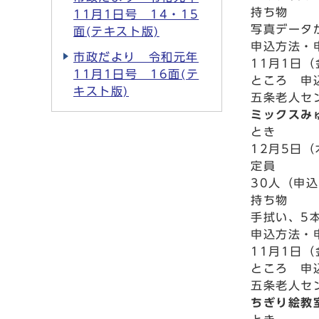
持ち物
11月1日号 14・15
写真データ
面(テキスト版)
申込方法・
市政だより 令和元年
11月1日
11月1日号 16面(テ
ところ 申
キスト版)
五条老人セン
ミックスみ
とき
12月5日（
定員
30人（申
持ち物
手拭い、5
申込方法・
11月1日
ところ 申
五条老人セン
ちぎり絵教