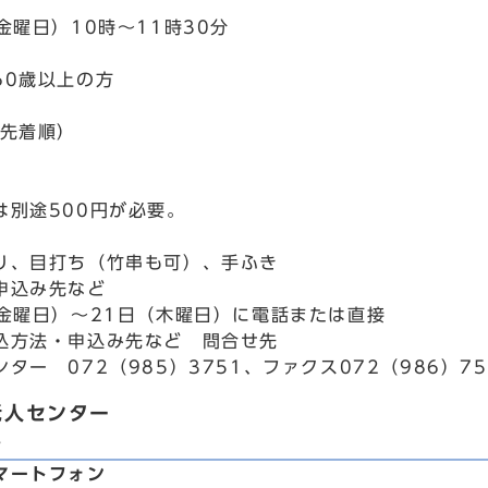
金曜日）10時～11時30分
60歳以上の方
込先着順）
は別途500円が必要。
り、目打ち（竹串も可）、手ふき
申込み先など
（金曜日）～21日（木曜日）に電話または直接
込方法・申込み先など 問合せ先
ター 072（985）3751、ファクス072（986）75
老人センター
し
マートフォン