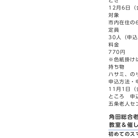
とき
12月6日（
対象
市内在住の
定員
30人（申
料金
770円
※色紙掛け
持ち物
ハサミ、の
申込方法・
11月1日
ところ 申
五条老人セン
角田総合
教室＆催
初めてのス