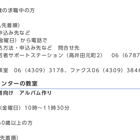
9歳の求職中の方
込先着順）
申込み先など
（金曜日）から電話で
込方法・申込み先など 問合せ先
者サポートステーション（高井田元町2） 06（6787）
室 06（4309）3178、ファクス06（4309）384
センターの教室
者向け アルバム作り
（金曜日）10時～11時30分
60歳以上の方
込先着順）