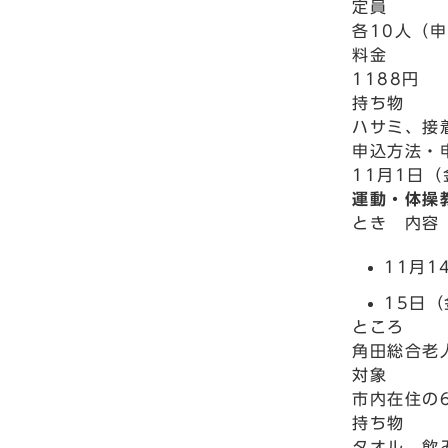
定員
各10人（
料金
1188円
持ち物
ハサミ、接
申込方法・
11月1日
運動・体操
とき 内容
11月
15日
ところ
角田総合老
対象
市内在住の
持ち物
タオル、飲