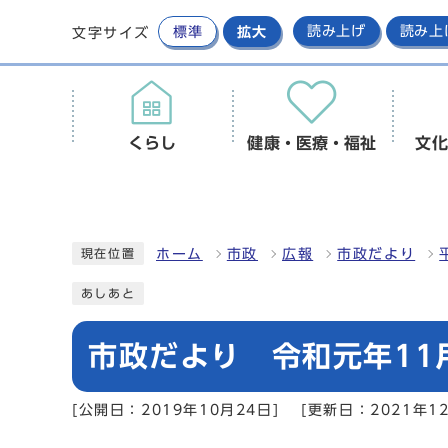
標準
拡大
読み上げ
読み上
文字サイズ
くらし
健康・医療・福祉
文化
ホーム
市政
広報
市政だより
現在位置
あしあと
市政だより 令和元年11月
[公開日：2019年10月24日]
[更新日：2021年1