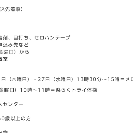
申込先着順）
着剤、目打ち、セロハンテープ
申込み先など
（金曜日）から
教室
14日（木曜日）・27日（水曜日）13時30分～15時＝
（金曜日）10時～11時＝楽らくトライ体操
人センター
60歳以上の方
み物