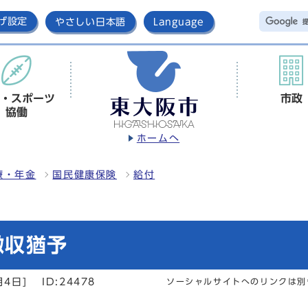
げ設定
やさしい日本語
Language
・スポーツ
市政
協働
ホームへ
療・年金
国民健康保険
給付
徴収猶予
月4日]
ID:24478
ソーシャルサイトへのリンクは別