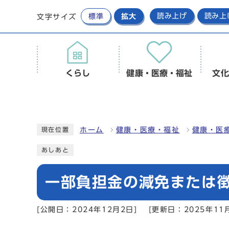
標準
拡大
読み上げ
読み上
文字サイズ
くらし
健康・医療・福祉
文化
ホーム
健康・医療・福祉
健康・医
現在位置
あしあと
一部負担金の減免または
[公開日：2024年12月2日]
[更新日：2025年11