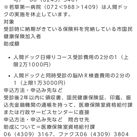
※若草第一病院（072＜988＞1409）は人間ドッ
クの実施を休止しています。
対象
受診時に納期がきている保険料を完納している市国民
健康保険加入者
助成額
人間ドック日帰りコース受診費用の2分の1（上
限2万1000円）
人間ドックと同時受診の脳ＭＲ検査費用の2分の
1（上限1万3000円）
申込方法・申込み先など
受診後2年以内に領収書、国民健康保険証、印鑑、振
込先金融機関の通帳を持って、医療保険室資格給付課
または行政サービスセンターに直接
申込方法・申込み先など 問合せ先
助成について＝医療保険室資格給付課
06（4309）3167、ファクス06（4309）3804