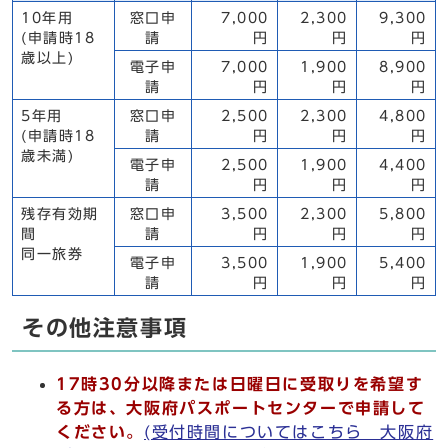
10年用
窓口申
7,000
2,300
9,300
(申請時18
請
円
円
円
歳以上)
電子申
7,000
1,900
8,900
請
円
円
円
5年用
窓口申
2,500
2,300
4,800
(申請時18
請
円
円
円
歳未満)
電子申
2,500
1,900
4,400
請
円
円
円
残存有効期
窓口申
3,500
2,300
5,800
間
請
円
円
円
同一旅券
電子申
3,500
1,900
5,400
請
円
円
円
その他注意事項
17時30分以降または日曜日に受取りを希望す
る方は、大阪府パスポートセンターで申請して
ください。
(受付時間についてはこちら 大阪府