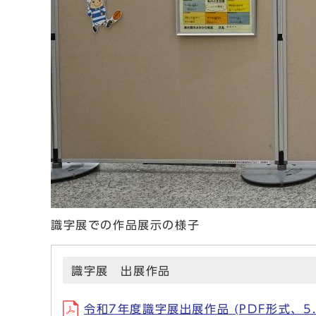
識字展での作品展示の様子
識字展 出展作品
令和7年度識字展出展作品 (PDF形式、5