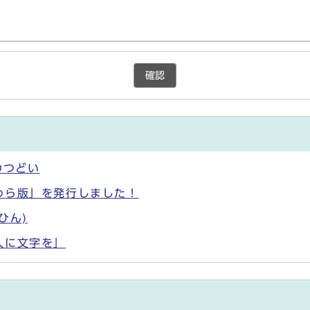
確認
のつどい
わら版」を発行しました！
ひん)
人に文字を」