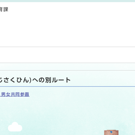
育課
じさくひん)への別ルート
・男女共同参画