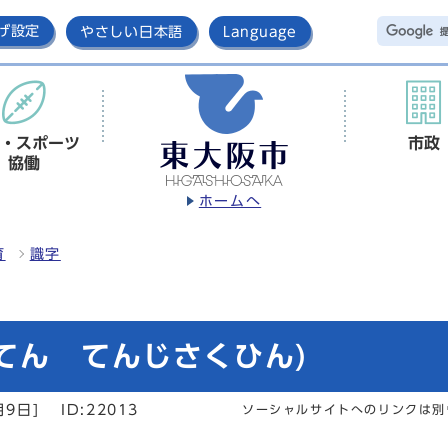
げ設定
やさしい日本語
Language
・スポーツ
市政
協働
ホームへ
育
識字
てん てんじさくひん)
月9日]
ID:22013
ソーシャルサイトへのリンクは別