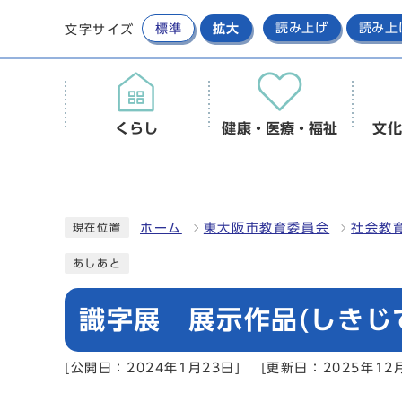
標準
拡大
読み上げ
読み上
文字サイズ
くらし
健康・医療・福祉
文化
ホーム
東大阪市教育委員会
社会教
現在位置
あしあと
識字展 展示作品(しきじ
[公開日：2024年1月23日]
[更新日：2025年12