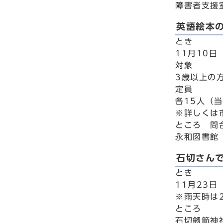
障害者支援室
英語絵本
とき
11月10日
対象
3歳以上の
定員
各15人（
※詳しくは
ところ 問
永和図書館（
石切さん
とき
11月23日
※雨天時は
ところ
石切劔箭神