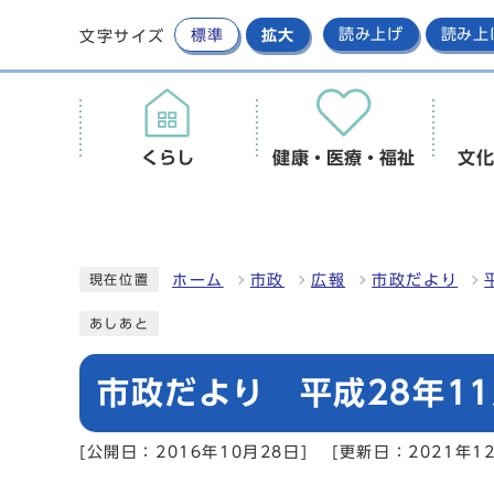
標準
拡大
読み上げ
読み上
文字サイズ
くらし
健康・医療・福祉
文化
ホーム
市政
広報
市政だより
現在位置
あしあと
市政だより 平成28年11
[公開日：2016年10月28日]
[更新日：2021年12