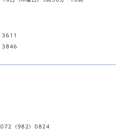
3611
3846
72（982）0824