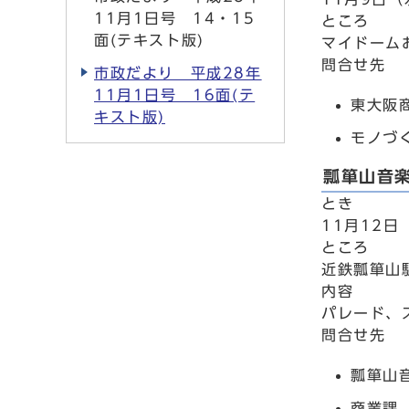
11月1日号 14・15
ところ
面(テキスト版)
マイドーム
問合せ先
市政だより 平成28年
11月1日号 16面(テ
東大阪商
キスト版)
モノづく
瓢箪山音
とき
11月12日
ところ
近鉄瓢箪山
内容
パレード、
問合せ先
瓢箪山音
商業課 