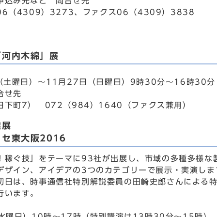
申込み先など 問合せ先
6（4309）3273、ファクス06（4309）3838
「河内木綿」展
日（土曜日）～11月27日（日曜日）9時30分～16時3
合せ先
下町7） 072（984）1640（ファクス兼用）
業展
セ東大阪2016
！稼ぐ技」をテーマに93社が出展し、市域の多種多様な
デザイン、アイデアの3つのカテゴリーで展示・実演しま
初日は、時事通信社特別解説委員の田崎史郎さんによる
行います。
水曜日）10時～17時（特別講演は13時30分～15時）