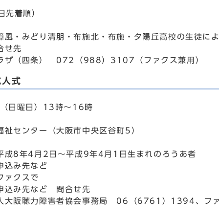
当日先着順）
樟風・みどり清朋・布施北・布施・夕陽丘高校の生徒に
合せ先
ラザ（四条） 072（988）3107（ファクス兼用）
成人式
（日曜日）13時～16時
福祉センター（大阪市中央区谷町5）
平成8年4月2日～平成9年4月1日生まれのろうあ者
申込み先など
ファクスで
申込み先など 問合せ先
大阪聴力障害者協会事務局 06（6761）1394、ファク