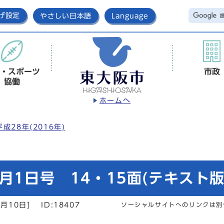
げ設定
やさしい日本語
Language
・スポーツ
市政
協働
ホームへ
平成28年(2016年)
月1日号 14・15面(テキスト版
月10日]
ID:18407
ソーシャルサイトへのリンクは別