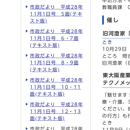
申込方法・
市政だより 平成28年
教職員課 0
11月1日号 5面(テキ
催し
スト版)
市政だより 平成28年
旧河澄家
11月1日号 6・7面
とき
(テキスト版)
10月29
市政だより 平成28年
ところ 問
11月1日号 8・9面
旧河澄家（日
(テキスト版)
東大阪産
市政だより 平成28年
テクノメッ
11月1日号 10・11
面(テキスト版)
「魅せます
療・介護、
市政だより 平成28年
ください。
11月1日号 12・13
の行方」も
面(テキスト版)
とき
市政だより 平成28年
11月9日（