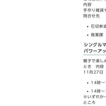
内容
手作り雑貨
問合せ先
石切参
商業課 
シングル
パワーア
親子で楽し
とき 内容
11月27日
14時
14時～
※いずれか
ところ