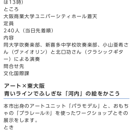
は13時）
ところ
大阪商業大学ユニバーシティホール蒼天
定員
240人（当日先着順）
内容
同大学吹奏楽部、新喜多中学校吹奏楽部、小山亜希さ
ん（ヴァイオリン）と北口功さん（クラシックギタ
ー）による演奏
問合せ先
文化国際課
アート×東大阪
青いラインでふしぎな「河内」の絵をかこう
本市出身のアートユニット「パラモデル」と、おもち
ゃの「プラレール®」を使ったワークショップとその
展示をします。
とき