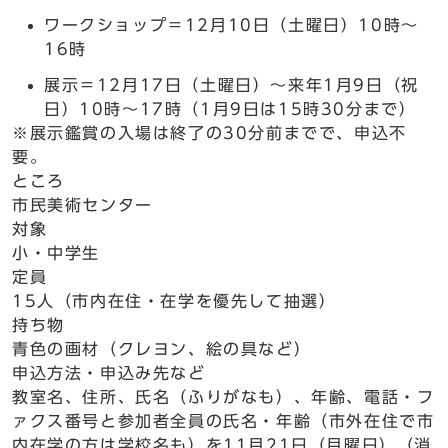
ワークショップ＝12月10日（土曜日）10時～
16時
展示＝12月17日（土曜日）～来年1月9日（祝
日）10時～17時（1月9日は15時30分まで）
※展示鑑賞の入場は終了の30分前までで、申込不
要。
ところ
市民美術センター
対象
小・中学生
定員
15人（市内在住・在学を優先して抽選）
持ち物
青色の画材（クレヨン、絵の具など）
申込方法・申込み先など
教室名、住所、氏名（ふりがなも）、年齢、電話・フ
ァクス番号と参加者全員の氏名・年齢（市外在住で市
内在学の方は学校名も）を11月21日（月曜日）（消