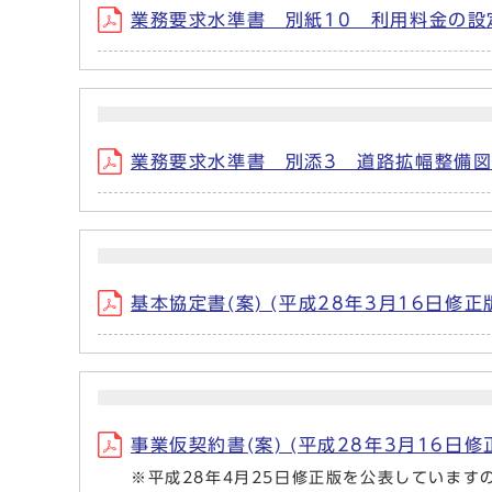
業務要求水準書 別紙10 利用料金の設定(
業務要求水準書 別添3 道路拡幅整備図(平
基本協定書(案) (平成28年3月16日修正版)
事業仮契約書(案) (平成28年3月16日修正
※平成28年4月25日修正版を公表しています