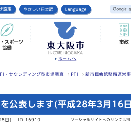
げ設定
やさしい日本語
Language
・スポーツ
市政
協働
ホームへ
FI・サウンディング型市場調査
PFI
新市民会館整備運営
を公表します(平成28年3月16日
28日]
ID:16910
ソーシャルサイトへのリンクは別