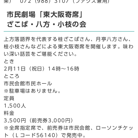
条） 072（988）3107（ファクス兼用）
市民劇場「東大阪寄席」
ざこば・八方・小枝の会
上方落語界を代表する桂ざこばさん、月亭八方さん、
桂小枝さんなどによる東大阪寄席を開催します。味わ
い深い話芸をご堪能ください。
とき
2月11日（祝日）14時～16時
ところ
市民会館市民ホール
※駐車場はありません。
定員
1,500人
料金
3,500円（前売券3,000円）
※全席指定席で、前売券は市民会館、ローソンチケッ
ト（Ｌコード56140）で発売中。