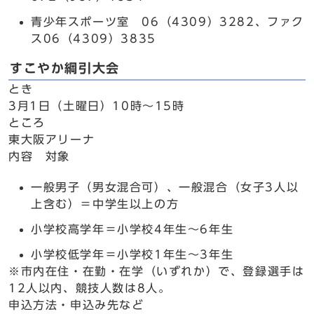
青少年スポーツ室 06（4309）3282、ファク
ス06（4309）3835
すこやか綱引大会
とき
3月1日（土曜日）10時～15時
ところ
東大阪アリーナ
内容 対象
一般男子（男女混合可）、一般混合（女子3人以
上含む）＝中学生以上の方
小学校高学年＝小学校4年生～6年生
小学校低学年＝小学校1年生～3年生
※市内在住・在勤・在学（いずれか）で、登録選手は
12人以内、競技人数は8人。
申込方法・申込み先など