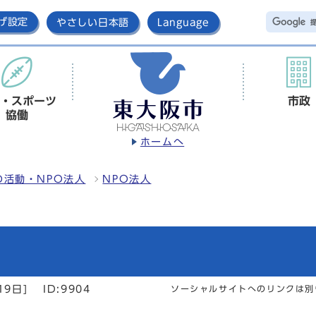
げ設定
やさしい日本語
Language
・スポーツ
市政
協働
ホームへ
の活動・NPO法人
NPO法人
19日]
ID:9904
ソーシャルサイトへのリンクは別