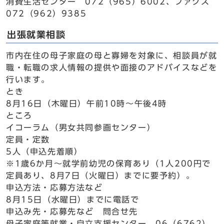
消費生活センター 072（965）6002、ファクス
072（962）9385
出張就業相談
市内在住の母子家庭の母と寡婦を対象に、相談員が就
職・転職の求人情報の提供や面接のアドバイスなどを
行います。
とき
8月16日（木曜日）午前10時～午後4時
ところ
イコーラム（男女共同参画センター）
定員・定数
5人（申込先着順）
※1歳6か月～就学前幼児の保育あり（1人200円で
定員あり、8月7日（火曜日）までに要予約）。
申込方法・応募方法など
8月15日（水曜日）までに電話で
申込み先・応募先など 問合せ先
母子家庭等就業・自立支援センター 06（6762）