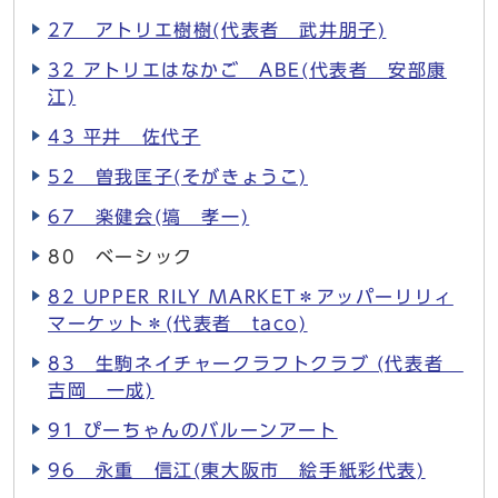
27 アトリエ樹樹(代表者 武井朋子)
32 アトリエはなかご ABE(代表者 安部康
江)
43 平井 佐代子
52 曽我匡子(そがきょうこ)
67 楽健会(塙 孝一)
80 ベーシック
82 UPPER RILY MARKET＊アッパーリリィ
マーケット＊(代表者 taco)
83 生駒ネイチャークラフトクラブ (代表者
吉岡 一成)
91 ぴーちゃんのバルーンアート
96 永重 信江(東大阪市 絵手紙彩代表)