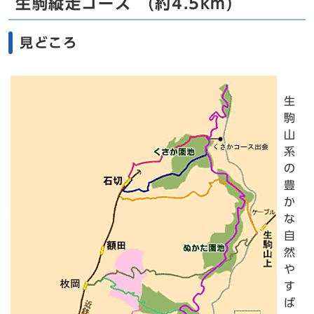
生駒縦走コース (約4.5km)
見どころ
生
駒
山
系
の
豊
か
な
自
然
や
す
ば