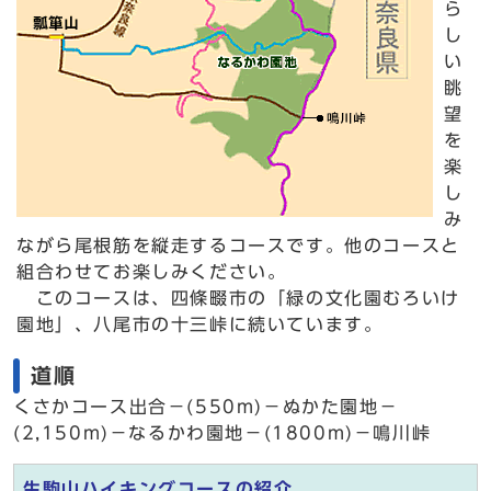
ら
し
い
眺
望
を
楽
し
み
ながら尾根筋を縦走するコースです。他のコースと
組合わせてお楽しみください。
このコースは、四條畷市の「緑の文化園むろいけ
園地」、八尾市の十三峠に続いています。
道順
くさかコース出合－(550m)－ぬかた園地－
(2,150m)－なるかわ園地－(1800m)－鳴川峠
生駒山ハイキングコースの紹介