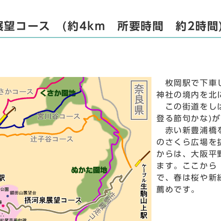
展望コース (約4km 所要時間 約2時間
ろ
枚岡駅で下車し
神社の境内を北
この街道をしば
登る節句かな)
赤い新豊浦橋を
のさくら広場を
からは、大阪平
ます。ここから
で、春は桜や新
薦めです。