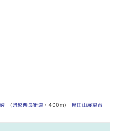
句碑
－(
暗越奈良街道
・400m)－
額田山展望台
－