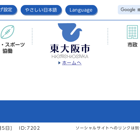
げ設定
やさしい日本語
Language
・スポーツ
市政
協働
ホームへ
月5日]
ID:7202
ソーシャルサイトへのリンクは別