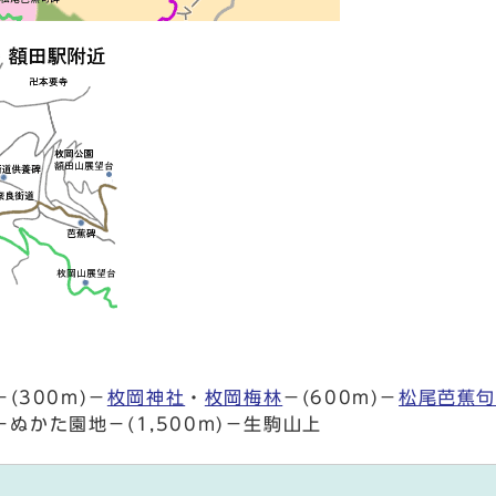
(300m)－
枚岡神社
・
枚岡梅林
－(600m)－
松尾芭蕉
m)－ぬかた園地－(1,500m)－生駒山上