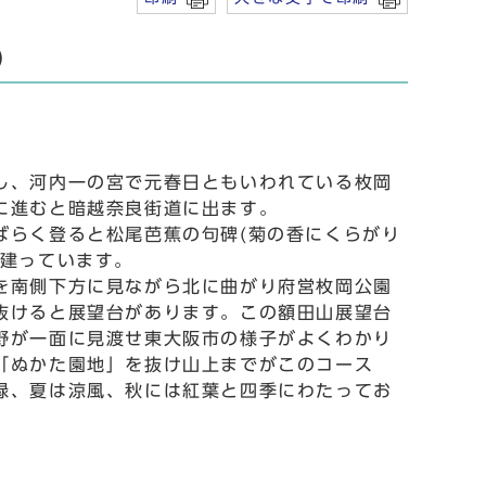
)
、河内一の宮で元春日ともいわれている枚岡
に進むと暗越奈良街道に出ます。
らく登ると松尾芭蕉の句碑(菊の香にくらがり
が建っています。
南側下方に見ながら北に曲がり府営枚岡公園
抜けると展望台があります。この額田山展望台
野が一面に見渡せ東大阪市の様子がよくわかり
「ぬかた園地」を抜け山上までがこのコース
緑、夏は涼風、秋には紅葉と四季にわたってお