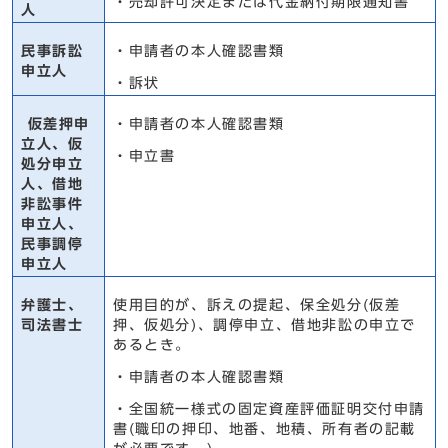
・売却許可決定または代金納付期限通知書
人
民事訴訟
・申請者の本人確認書類
申立人
・訴状
仮差押申
・申請者の本人確認書類
立人、仮
・申立書
処分申立
人、借地
非訟事件
申立人、
民事調停
申立人
弁護士、
使用目的が、訴えの提起、保全処分(仮差
司法書士
押、仮処分)、調停申立、借地非訟の申立で
あるとき。
・申請者の本人確認書類
・全国統一様式の固定資産評価証明交付申請
書(職印の押印、地番、地積、所有者の記載