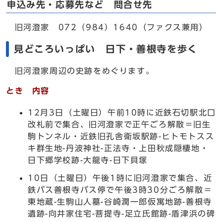
申込み先・応募先など 問合せ先
旧河澄家 072（984）1640（ファクス兼用）
見どころいっぱい 日下・善根寺を歩く
旧河澄家周辺の史跡をめぐります。
とき 内容
12月3日（土曜日）午前10時に近鉄石切駅北口
改札前で集合、旧河澄家で正午ごろ解散＝旧生
駒トンネル・近鉄旧孔舎衛坂駅跡-ヒトモトスス
キ群生地-丹波神社-正法寺・上田秋成隠棲地・
日下郷学校跡-大龍寺-日下貝塚
10日（土曜日）午後1時に旧河澄家で集合、近
鉄バス善根寺バス停で午後3時30分ごろ解散＝
東地蔵-生駒山人墓-谷崎潤一郎仮寓地跡-善根寺
遺跡-向井家住宅-菩提寺-足立氏館跡-盾津浜の碑