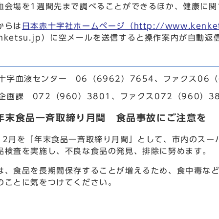
血会場を1週間先まで調べることができるほか、健康に関
からは
日本赤十字社ホームページ（http://www.kenket
enketsu.jp）に空メールを送信すると操作案内が自
十字血液センター 06（6962）7654、ファクス06（6
企画課 072（960）3801、ファクス072（960）38
は年末食品一斉取締り月間 食品事故にご注意を
2月を「年末食品一斉取締り月間」として、市内のスー
品検査を実施し、不良な食品の発見、排除に努めます。
、食品を長期間保存することが増えるため、食中毒など
のことに気をつけてください。