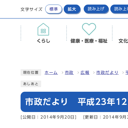
標準
拡大
読み上げ
読み上
文字サイズ
くらし
健康・医療・福祉
文化
ホーム
市政
広報
市政だより
現在位置
あしあと
市政だより 平成23年12
[公開日：2014年9月20日]
[更新日：2014年9月