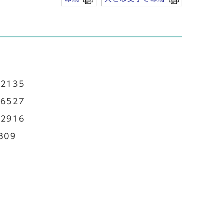
2135
6527
2916
809