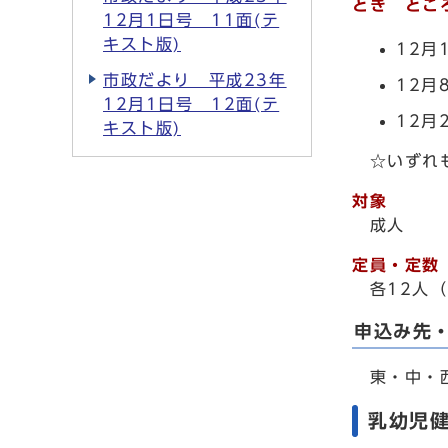
とき とこ
12月1日号 11面(テ
キスト版)
12月
市政だより 平成23年
12月
12月1日号 12面(テ
12月
キスト版)
☆いずれも
対象
成人
定員・定数
各12人（
申込み先
東・中・
乳幼児