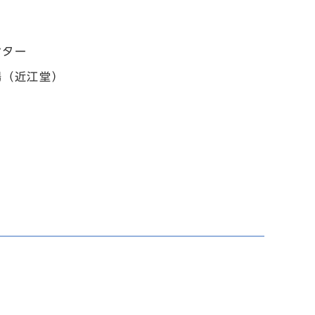
）
ンター
場（近江堂）