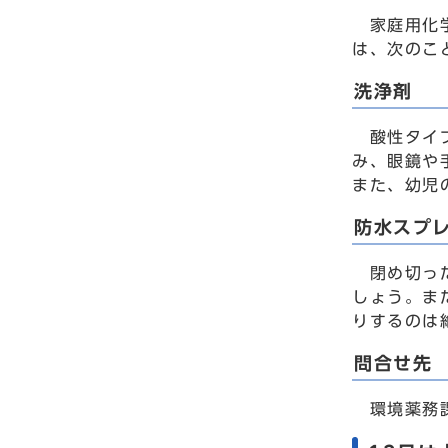
家庭用化学
は、次のこ
洗浄剤
酸性タイプ
み、眼鏡や
また、幼児
防水スプ
閉め切った
しょう。ま
りするのは
問合せ先
環境薬務課 