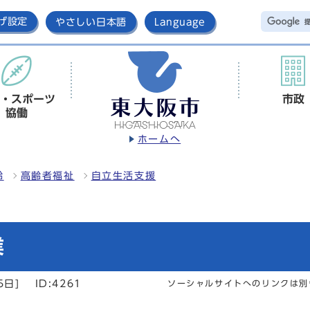
げ設定
やさしい日本語
Language
・スポーツ
市政
協働
ホームへ
齢
高齢者福祉
自立生活支援
業
5日]
ID:4261
ソーシャルサイトへのリンクは別