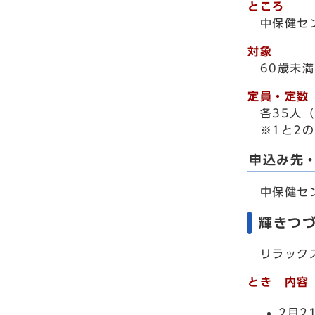
ところ
中保健セ
対象
60歳未満
定員・定数
各35人（
※1と2の
申込み先
中保健セ
輝きつ
リラックス
とき 内容
2月2