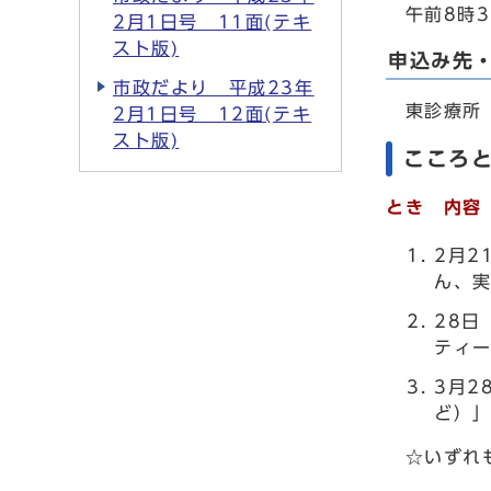
午前8時3
2月1日号 11面(テキ
スト版)
申込み先
市政だより 平成23年
東診療所 0
2月1日号 12面(テキ
スト版)
こころ
とき 内容
2月2
ん、
28
ティ
3月2
ど）
☆いずれも