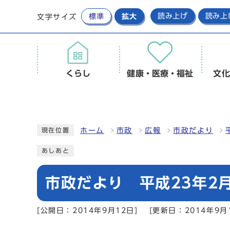
標準
拡大
読み上げ
読み上
文字サイズ
くらし
健康・医療・福祉
文化
ホーム
市政
広報
市政だより
現在位置
あしあと
市政だより 平成23年2月
[公開日：2014年9月12日]
[更新日：2014年9月