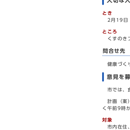
大切な
とき
2月19日
ところ
くすのきプ
問合せ先
健康づくり課
意見を
市では、食
計画（案）
く午前9時
対象
市内在住、