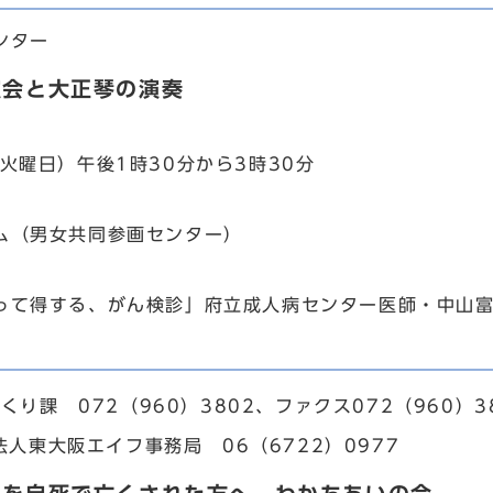
ンター
演会と大正琴の演奏
火曜日）午後1時30分から3時30分
（男女共同参画センター）
て得する、がん検診」府立成人病センター医師・中山
くり課 072（960）3802、ファクス072（960）3
法人東大阪エイフ事務局 06（6722）0977