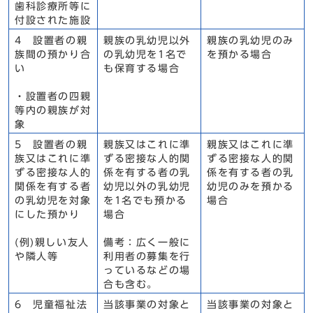
歯科診療所等に
付設された施設
4 設置者の親
親族の乳幼児以外
親族の乳幼児のみ
族間の預かり合
の乳幼児を1名で
を預かる場合
い
も保育する場合
・設置者の四親
等内の親族が対
象
5 設置者の親
親族又はこれに準
親族又はこれに準
族又はこれに準
ずる密接な人的関
ずる密接な人的関
ずる密接な人的
係を有する者の乳
係を有する者の乳
関係を有する者
幼児以外の乳幼児
幼児のみを預かる
の乳幼児を対象
を1名でも預かる
場合
にした預かり
場合
(例)親しい友人
備考：広く一般に
や隣人等
利用者の募集を行
っているなどの場
合も含む。
6 児童福祉法
当該事業の対象と
当該事業の対象と