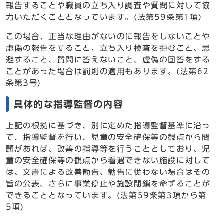
報告することや職員の立ち入り調査や質問に対して協
力いただくこととなっています。(法第59条第1項)
この場合、正当な理由がないのに報告をしないことや
虚偽の報告をすること、立ち入り検査を拒むこと、忌
避すること、質問に答えないこと、虚偽の回答をする
ことがあった場合は罰則の適用もあります。(法第62
条第3号)
具体的な指導監督の内容
上記の根拠に基づき、別に定めた指導監督基準に沿っ
て、指導監督を行い、児童の安全確保等の観点から問
題があれば、改善の指導等を行うこととしており、児
童の安全確保等の観点から看過できない施設に対して
は、文書による改善勧告、勧告に従わない場合はその
旨の公表、さらに事業停止や施設閉鎖を命ずることが
できることとなっています。(法第59条第3項から第
5項)