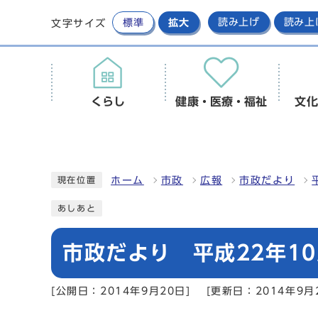
標準
拡大
読み上げ
読み上
文字サイズ
くらし
健康・医療・福祉
文化
ホーム
市政
広報
市政だより
現在位置
あしあと
市政だより 平成22年10
[公開日：2014年9月20日]
[更新日：2014年9月