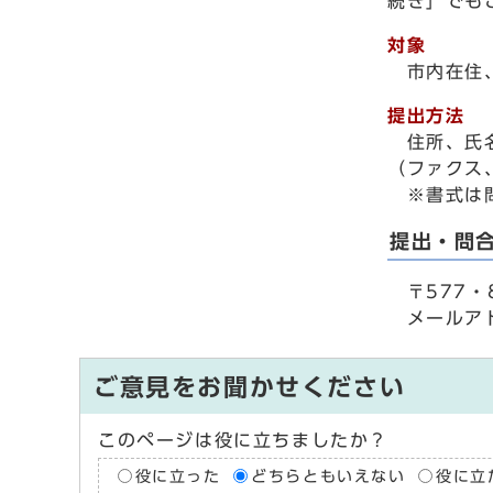
続き」でも
対象
市内在住、
提出方法
住所、氏名
（ファクス
※書式は問
提出・問
〒577・8
メールア
ご意見をお聞かせください
このページは役に立ちましたか？
役に立った
どちらともいえない
役に立