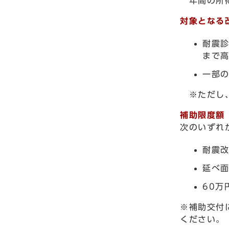
年間の所
対象となる
耐震診
まで
一部
※ただし、
補助限度額
次のいずれ
耐震改
延べ面
60万
※補助交付
ください。