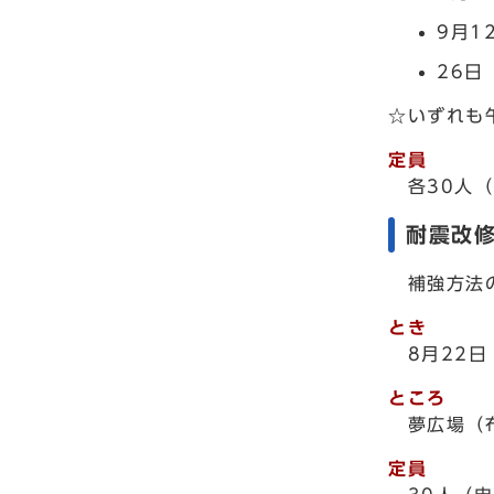
9月1
26日
☆いずれも
定員
各30人（
耐震改
補強方法の
とき
8月22
ところ
夢広場（
定員