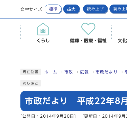
標準
拡大
読み上げ
読み上
文字サイズ
くらし
健康・医療・福祉
文化
ホーム
市政
広報
市政だより
現在位置
あしあと
市政だより 平成22年8月
[公開日：2014年9月20日]
[更新日：2014年9月