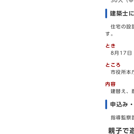
30人（
建築士
住宅の設計
す。
とき
8月17
ところ
市役所本
内容
建替え、
申込み
指導監察課 
親子で