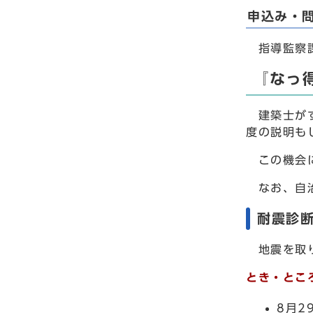
申込み・
指導監察課 
『なっ
建築士がす
度の説明も
この機会に
なお、自治
耐震診
地震を取り
とき・とこ
8月2