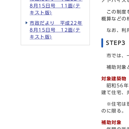
アドバイス
8月15日号 11面(テ
この制度を
キスト版)
概算などの
市政だより 平成22年
8月15日号 12面(テ
なお、利用
キスト版)
STEP
市では、一
補助対象と
対象建築物
昭和56
建て住宅、
※住宅は現
のに限る。
補助対象