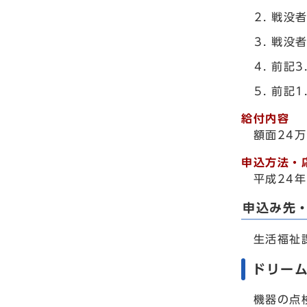
戦没
戦没者
前記3
前記1
給付内容
額面24
申込方法・
平成24
申込み先
生活福祉課 
ドリーム
機器の点検