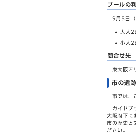
プールの
9月5日（
大人2
小人2
問合せ先
東大阪アリー
市の遺
市では、こ
ガイドブッ
大阪府下に
市の歴史と
ださい。