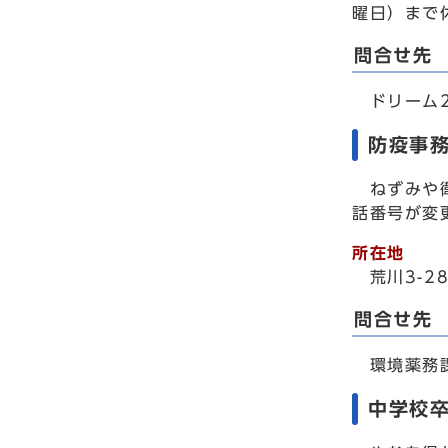
曜日）まで
問合せ先
ドリーム21
防疫事
ねずみや衛
話番号が変
所在地
荒川3-2
問合せ先
環境薬務課防
中学校