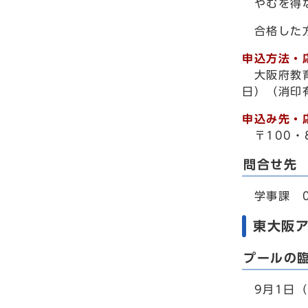
やむを得な
合格した方
申込方法・
大阪府教
日）（消印
申込み先・
〒100
問合せ先
学事課 06
東大阪
プールの
9月1日（