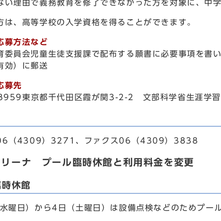
い理由で義務教育を修了できなかった方を対象に、中学
は、高等学校の入学資格を得ることができます。
応募方法など
育委員会児童生徒支援課で配布する願書に必要事項を書い
有効）に郵送
応募先
・8959東京都千代田区霞が関3-2-2 文部科学省生涯
（4309）3271、ファクス06（4309）3838
アリーナ プール臨時休館と利用料金を変更
臨時休館
水曜日）から4日（土曜日）は設備点検などのためプー