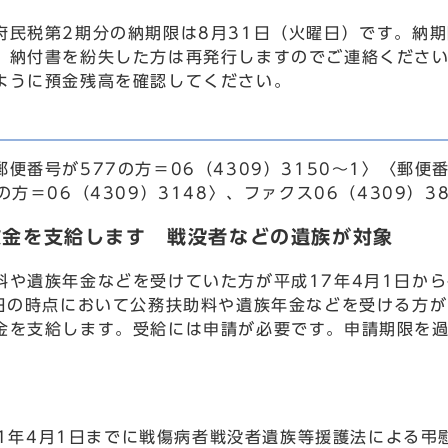
民税第2期分の納期限は8月31日（火曜日）です。納
。納付書を紛失した方は再発行しますのでご連絡くださ
ように預金残高を確認してください。
番号が577の方＝06（4309）3150～1〉〈郵便番
の方＝06（4309）3148〉、ファクス06（4309）38
慰金を支給します 戦没者などの遺族が対象
や遺族年金などを受けていた方が平成17年4月1日から
1日の時点において公務扶助料や遺族年金などを受ける方
金を支給します。受給には申請が必要です。申請期限を
1年4月1日までに戦傷病者戦没者遺族等援護法による弔