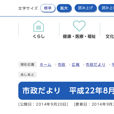
標準
拡大
読み上げ
読み上
文字サイズ
くらし
健康・医療・福祉
文化
ホーム
市政
広報
市政だより
現在位置
あしあと
市政だより 平成22年8月
[公開日：2014年9月20日]
[更新日：2014年9月