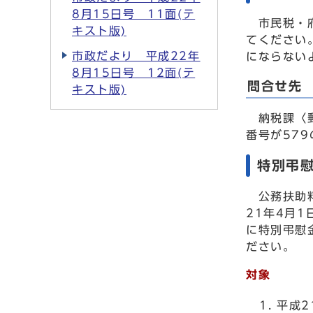
8月15日号 11面(テ
市民税・府
キスト版)
てください
市政だより 平成22年
にならない
8月15日号 12面(テ
問合せ先
キスト版)
納税課〈郵便
番号が579
特別弔
公務扶助料
21年4月
に特別弔慰
ださい。
対象
平成2