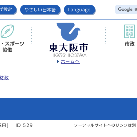
げ設定
やさしい日本語
Language
・スポーツ
市政
協働
ホームへ
財政
2日]
ID:529
ソーシャルサイトへのリンクは別