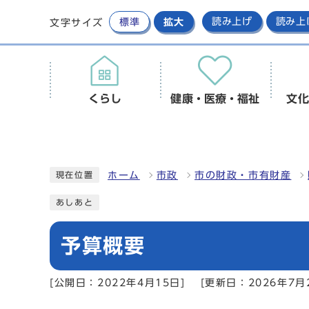
標準
拡大
読み上げ
読み上
文字サイズ
くらし
健康・医療・福祉
文化
ホーム
市政
市の財政・市有財産
現在位置
あしあと
予算概要
[公開日：2022年4月15日]
[更新日：2026年7月