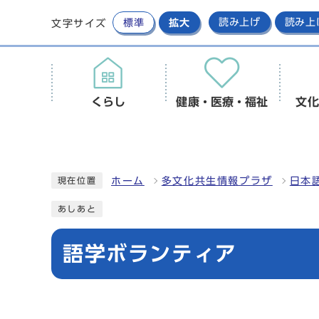
標準
拡大
読み上げ
読み上
文字サイズ
くらし
健康・医療・福祉
文化
ホーム
多文化共生情報プラザ
日本
現在位置
あしあと
語学ボランティア