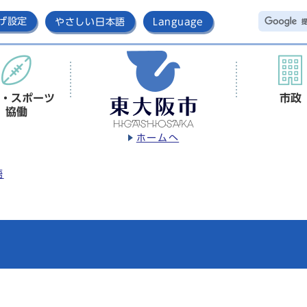
げ設定
やさしい日本語
Language
・スポーツ
市政
協働
ホームへ
語