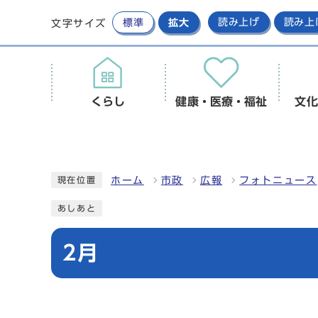
標準
拡大
読み上げ
読み上
文字サイズ
くらし
健康・医療・福祉
文化
ホーム
市政
広報
フォトニュース
現在位置
あしあと
2月