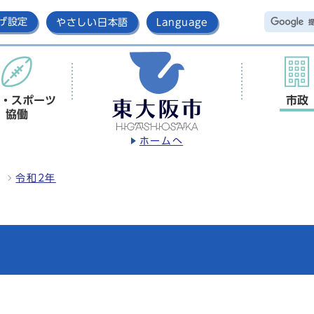
げ設定
やさしい日本語
Language
・スポーツ
市政
協働
ホームへ
令和2年