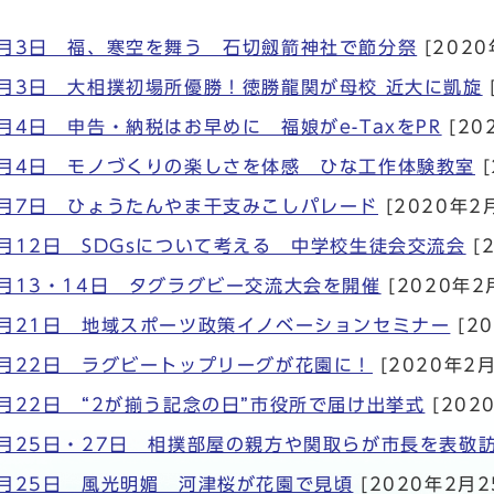
2月3日 福、寒空を舞う 石切劔箭神社で節分祭
[2020
2月3日 大相撲初場所優勝！徳勝龍関が母校 近大に凱旋
月4日 申告・納税はお早めに 福娘がe-TaxをPR
[20
2月4日 モノづくりの楽しさを体感 ひな工作体験教室
[
2月7日 ひょうたんやま干支みこしパレード
[2020年2
月12日 SDGsについて考える 中学校生徒会交流会
[
2月13・14日 タグラグビー交流大会を開催
[2020年2
2月21日 地域スポーツ政策イノベーションセミナー
[2
2月22日 ラグビートップリーグが花園に！
[2020年2月
月22日 “2が揃う記念の日”市役所で届け出挙式
[202
2月25日・27日 相撲部屋の親方や関取らが市長を表敬
2月25日 風光明媚 河津桜が花園で見頃
[2020年2月2