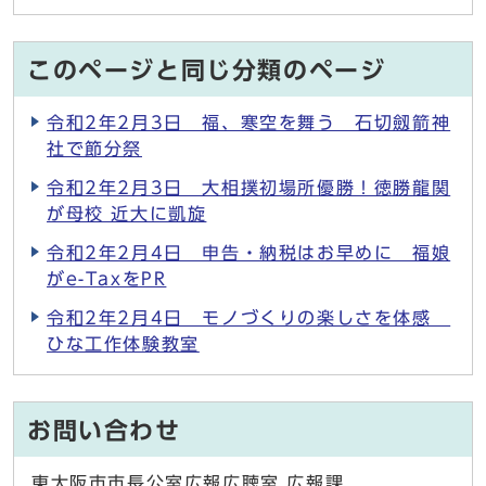
このページと同じ分類のページ
令和2年2月3日 福、寒空を舞う 石切劔箭神
社で節分祭
令和2年2月3日 大相撲初場所優勝！徳勝龍関
が母校 近大に凱旋
令和2年2月4日 申告・納税はお早めに 福娘
がe-TaxをPR
令和2年2月4日 モノづくりの楽しさを体感
ひな工作体験教室
お問い合わせ
東大阪市市長公室広報広聴室 広報課